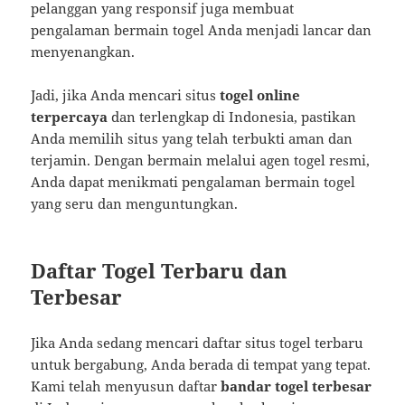
pelanggan yang responsif juga membuat
pengalaman bermain togel Anda menjadi lancar dan
menyenangkan.
Jadi, jika Anda mencari situs
togel online
terpercaya
dan terlengkap di Indonesia, pastikan
Anda memilih situs yang telah terbukti aman dan
terjamin. Dengan bermain melalui agen togel resmi,
Anda dapat menikmati pengalaman bermain togel
yang seru dan menguntungkan.
Daftar Togel Terbaru dan
Terbesar
Jika Anda sedang mencari daftar situs togel terbaru
untuk bergabung, Anda berada di tempat yang tepat.
Kami telah menyusun daftar
bandar togel terbesar