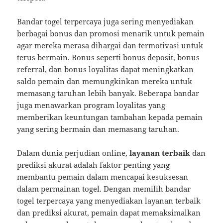
Bandar togel terpercaya juga sering menyediakan
berbagai bonus dan promosi menarik untuk pemain
agar mereka merasa dihargai dan termotivasi untuk
terus bermain. Bonus seperti bonus deposit, bonus
referral, dan bonus loyalitas dapat meningkatkan
saldo pemain dan memungkinkan mereka untuk
memasang taruhan lebih banyak. Beberapa bandar
juga menawarkan program loyalitas yang
memberikan keuntungan tambahan kepada pemain
yang sering bermain dan memasang taruhan.
Dalam dunia perjudian online,
layanan terbaik
dan
prediksi akurat adalah faktor penting yang
membantu pemain dalam mencapai kesuksesan
dalam permainan togel. Dengan memilih bandar
togel terpercaya yang menyediakan layanan terbaik
dan prediksi akurat, pemain dapat memaksimalkan