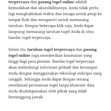
terpercaya
dan
pasang togel online
adalah
kemudahan dan aksesibilitasnya. Anda tidak perlu
lagi menghabiskan waktu dan tenaga untuk pergi ke
tempat fisik dan mengantri untuk memasang
taruhan. Dengan beberapa klik saja, Anda dapat
langsung memasang taruhan togel Anda di situs
bandar togel terpercaya.
Selain itu,
taruhan togel terpercaya
dan
pasang
togel online
juga memberikan keamanan yang
tinggi bagi para pemain. Bandar togel terpercaya
akan melindungi informasi pribadi dan keuangan
Anda dengan menggunakan teknologi enkripsi yang
canggih. Sehingga Anda dapat dengan tenang
menikmati permainan togel tanpa khawatir data
Anda disalahgunakan oleh pihak yang tidak
bertanggung jawab.