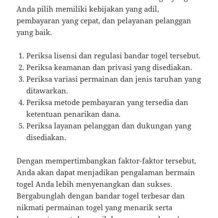
Anda pilih memiliki kebijakan yang adil,
pembayaran yang cepat, dan pelayanan pelanggan
yang baik.
Periksa lisensi dan regulasi bandar togel tersebut.
Periksa keamanan dan privasi yang disediakan.
Periksa variasi permainan dan jenis taruhan yang
ditawarkan.
Periksa metode pembayaran yang tersedia dan
ketentuan penarikan dana.
Periksa layanan pelanggan dan dukungan yang
disediakan.
Dengan mempertimbangkan faktor-faktor tersebut,
Anda akan dapat menjadikan pengalaman bermain
togel Anda lebih menyenangkan dan sukses.
Bergabunglah dengan bandar togel terbesar dan
nikmati permainan togel yang menarik serta