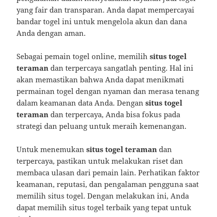
yang fair dan transparan. Anda dapat mempercayai
bandar togel ini untuk mengelola akun dan dana
Anda dengan aman.
Sebagai pemain togel online, memilih
situs togel
teraman
dan terpercaya sangatlah penting. Hal ini
akan memastikan bahwa Anda dapat menikmati
permainan togel dengan nyaman dan merasa tenang
dalam keamanan data Anda. Dengan
situs togel
teraman
dan terpercaya, Anda bisa fokus pada
strategi dan peluang untuk meraih kemenangan.
Untuk menemukan
situs togel teraman
dan
terpercaya, pastikan untuk melakukan riset dan
membaca ulasan dari pemain lain. Perhatikan faktor
keamanan, reputasi, dan pengalaman pengguna saat
memilih situs togel. Dengan melakukan ini, Anda
dapat memilih situs togel terbaik yang tepat untuk