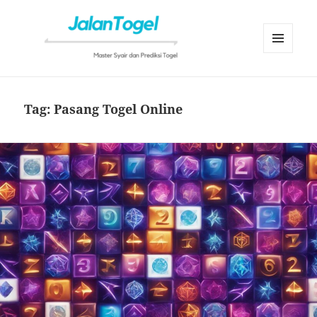
MENU
AND
JalanTogel
WIDGETS
Tag:
Pasang Togel Online