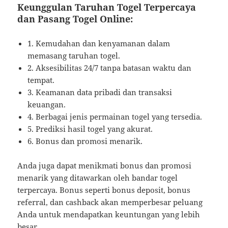
Keunggulan Taruhan Togel Terpercaya
dan Pasang Togel Online:
1. Kemudahan dan kenyamanan dalam
memasang taruhan togel.
2. Aksesibilitas 24/7 tanpa batasan waktu dan
tempat.
3. Keamanan data pribadi dan transaksi
keuangan.
4. Berbagai jenis permainan togel yang tersedia.
5. Prediksi hasil togel yang akurat.
6. Bonus dan promosi menarik.
Anda juga dapat menikmati bonus dan promosi
menarik yang ditawarkan oleh bandar togel
terpercaya. Bonus seperti bonus deposit, bonus
referral, dan cashback akan memperbesar peluang
Anda untuk mendapatkan keuntungan yang lebih
besar.