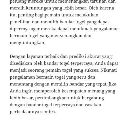
peluang mereka untuk memenangkan taruhan dan
meraih keuntungan yang lebih besar. Oleh karena
itu, penting bagi pemain untuk melakukan
penelitian dan memilih bandar togel yang dapat
dipercaya agar mereka dapat menikmati pengalaman
bermain togel yang menyenangkan dan
menguntungkan.
Dengan layanan terbaik dan prediksi akurat yang
disediakan oleh bandar togel terpercaya, Anda dapat
menjadi seorang pemain togel yang sukses. Nikmati
pengalaman bermain togel yang seru dan
menantang dengan memilih bandar yang tepat. Jika
Anda ingin memperoleh kesempatan menang yang
lebih besar, pertimbangkan untuk bergabung
dengan bandar togel terpercaya dan rasakan
perbedaannya sendiri.