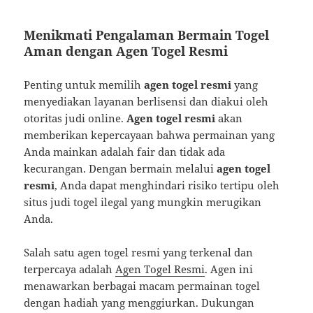
Menikmati Pengalaman Bermain Togel
Aman dengan Agen Togel Resmi
Penting untuk memilih
agen togel resmi
yang
menyediakan layanan berlisensi dan diakui oleh
otoritas judi online.
Agen togel resmi
akan
memberikan kepercayaan bahwa permainan yang
Anda mainkan adalah fair dan tidak ada
kecurangan. Dengan bermain melalui
agen togel
resmi
, Anda dapat menghindari risiko tertipu oleh
situs judi togel ilegal yang mungkin merugikan
Anda.
Salah satu agen togel resmi yang terkenal dan
terpercaya adalah
Agen Togel Resmi
. Agen ini
menawarkan berbagai macam permainan togel
dengan hadiah yang menggiurkan. Dukungan