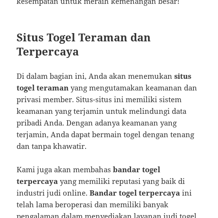
kesempatan untuk meraih kemenangan besar!
Situs Togel Teraman dan
Terpercaya
Di dalam bagian ini, Anda akan menemukan
situs
togel teraman
yang mengutamakan keamanan dan
privasi member. Situs-situs ini memiliki sistem
keamanan yang terjamin untuk melindungi data
pribadi Anda. Dengan adanya keamanan yang
terjamin, Anda dapat bermain togel dengan tenang
dan tanpa khawatir.
Kami juga akan membahas
bandar togel
terpercaya
yang memiliki reputasi yang baik di
industri judi online.
Bandar togel terpercaya
ini
telah lama beroperasi dan memiliki banyak
pengalaman dalam menyediakan layanan judi togel