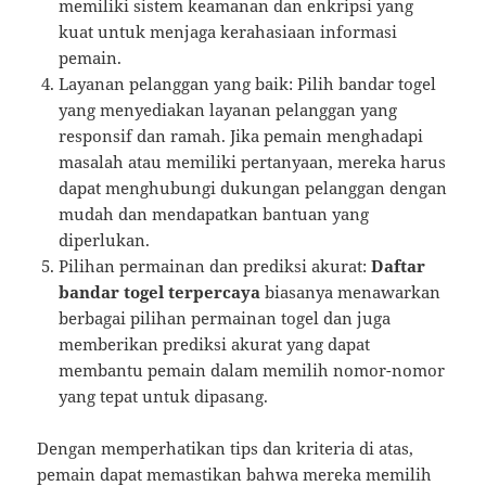
memiliki sistem keamanan dan enkripsi yang
kuat untuk menjaga kerahasiaan informasi
pemain.
Layanan pelanggan yang baik: Pilih bandar togel
yang menyediakan layanan pelanggan yang
responsif dan ramah. Jika pemain menghadapi
masalah atau memiliki pertanyaan, mereka harus
dapat menghubungi dukungan pelanggan dengan
mudah dan mendapatkan bantuan yang
diperlukan.
Pilihan permainan dan prediksi akurat:
Daftar
bandar togel terpercaya
biasanya menawarkan
berbagai pilihan permainan togel dan juga
memberikan prediksi akurat yang dapat
membantu pemain dalam memilih nomor-nomor
yang tepat untuk dipasang.
Dengan memperhatikan tips dan kriteria di atas,
pemain dapat memastikan bahwa mereka memilih