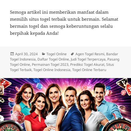
Semoga artikel ini memberikan manfaat dalam
memilih situs togel terbaik untuk bermain. Selamat
bermain togel dan semoga keberuntungan selalu
berpihak kepada Anda!
Posted
Categories
Tags
April 30, 2024
Togel Online
Agen Togel Resmi
,
Bandar
on
Togel Indonesia
,
Daftar Togel Online
,
Judi Togel Terpercaya
,
Pasang
Togel Online
,
Permainan Togel 2023
,
Prediksi Togel Akurat
,
Situs
Togel Terbaik
,
Togel Online Indonesia
,
Togel Online Terbaru