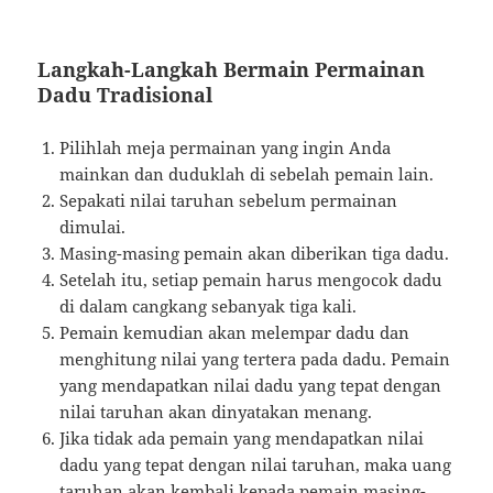
Langkah-Langkah Bermain Permainan
Dadu Tradisional
Pilihlah meja permainan yang ingin Anda
mainkan dan duduklah di sebelah pemain lain.
Sepakati nilai taruhan sebelum permainan
dimulai.
Masing-masing pemain akan diberikan tiga dadu.
Setelah itu, setiap pemain harus mengocok dadu
di dalam cangkang sebanyak tiga kali.
Pemain kemudian akan melempar dadu dan
menghitung nilai yang tertera pada dadu. Pemain
yang mendapatkan nilai dadu yang tepat dengan
nilai taruhan akan dinyatakan menang.
Jika tidak ada pemain yang mendapatkan nilai
dadu yang tepat dengan nilai taruhan, maka uang
taruhan akan kembali kepada pemain masing-