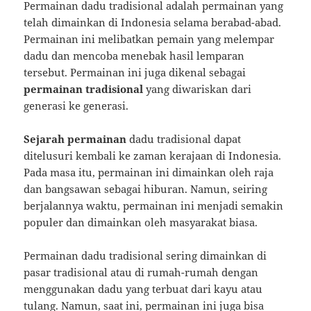
Permainan dadu tradisional adalah permainan yang
telah dimainkan di Indonesia selama berabad-abad.
Permainan ini melibatkan pemain yang melempar
dadu dan mencoba menebak hasil lemparan
tersebut. Permainan ini juga dikenal sebagai
permainan tradisional
yang diwariskan dari
generasi ke generasi.
Sejarah permainan
dadu tradisional dapat
ditelusuri kembali ke zaman kerajaan di Indonesia.
Pada masa itu, permainan ini dimainkan oleh raja
dan bangsawan sebagai hiburan. Namun, seiring
berjalannya waktu, permainan ini menjadi semakin
populer dan dimainkan oleh masyarakat biasa.
Permainan dadu tradisional sering dimainkan di
pasar tradisional atau di rumah-rumah dengan
menggunakan dadu yang terbuat dari kayu atau
tulang. Namun, saat ini, permainan ini juga bisa