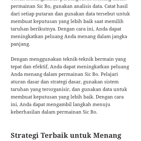
permainan Sic Bo, gunakan analisis data. Catat hasil
dari setiap putaran dan gunakan data tersebut untuk
membuat keputusan yang lebih baik saat memilih
taruhan berikutnya. Dengan cara ini, Anda dapat
meningkatkan peluang Anda menang dalam jangka
panjang.
Dengan menggunakan teknik-teknik bermain yang
tepat dan efektif, Anda dapat meningkatkan peluang
Anda menang dalam permainan Sic Bo. Pelajari
aturan dasar dan strategi dasar, gunakan sistem
taruhan yang terorganisir, dan gunakan data untuk
membuat keputusan yang lebih baik. Dengan cara
ini, Anda dapat mengambil langkah menuju
keberhasilan dalam permainan Sic Bo.
Strategi Terbaik untuk Menang