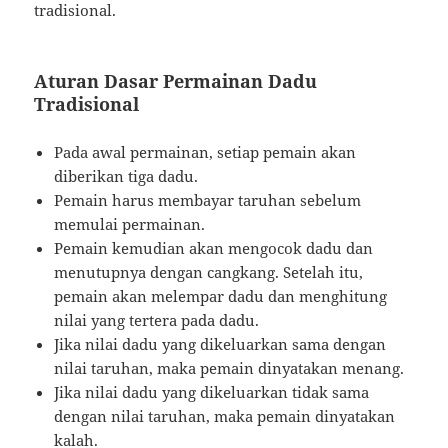
tradisional.
Aturan Dasar Permainan Dadu
Tradisional
Pada awal permainan, setiap pemain akan
diberikan tiga dadu.
Pemain harus membayar taruhan sebelum
memulai permainan.
Pemain kemudian akan mengocok dadu dan
menutupnya dengan cangkang. Setelah itu,
pemain akan melempar dadu dan menghitung
nilai yang tertera pada dadu.
Jika nilai dadu yang dikeluarkan sama dengan
nilai taruhan, maka pemain dinyatakan menang.
Jika nilai dadu yang dikeluarkan tidak sama
dengan nilai taruhan, maka pemain dinyatakan
kalah.