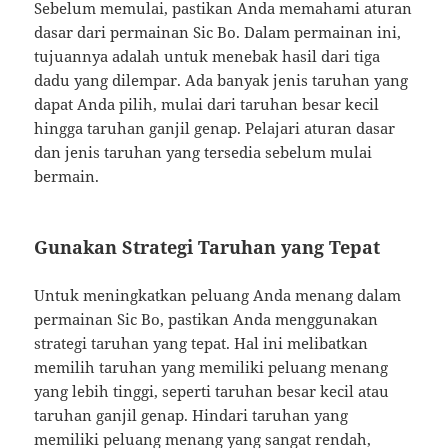
Sebelum memulai, pastikan Anda memahami aturan
dasar dari permainan Sic Bo. Dalam permainan ini,
tujuannya adalah untuk menebak hasil dari tiga
dadu yang dilempar. Ada banyak jenis taruhan yang
dapat Anda pilih, mulai dari taruhan besar kecil
hingga taruhan ganjil genap. Pelajari aturan dasar
dan jenis taruhan yang tersedia sebelum mulai
bermain.
Gunakan Strategi Taruhan yang Tepat
Untuk meningkatkan peluang Anda menang dalam
permainan Sic Bo, pastikan Anda menggunakan
strategi taruhan yang tepat. Hal ini melibatkan
memilih taruhan yang memiliki peluang menang
yang lebih tinggi, seperti taruhan besar kecil atau
taruhan ganjil genap. Hindari taruhan yang
memiliki peluang menang yang sangat rendah,