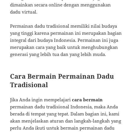
dimainkan secara online dengan menggunakan
dadu virtual.
Permainan dadu tradisional memiliki nilai budaya
yang tinggi karena permainan ini merupakan bagian
integral dari budaya Indonesia. Permainan ini juga
merupakan cara yang baik untuk menghubungkan
generasi yang lebih tua dan yang lebih muda.
Cara Bermain Permainan Dadu
Tradisional
Jika Anda ingin mempelajari
cara bermain
permainan dadu tradisional Indonesia, maka Anda
berada di tempat yang tepat. Dalam bagian ini, kami
akan menjelaskan aturan dan langkah-langkah yang
perlu Anda ikuti untuk bermain permainan dadu