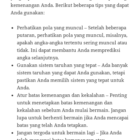
kemenangan Anda. Berikut beberapa tips yang dapat
Anda gunakan:
Perhatikan pola yang muncul – Setelah beberapa
putaran, perhatikan pola yang muncul, misalnya,
apakah angka-angka tertentu sering muncul atau
tidak. Ini dapat membantu Anda memprediksi
angka selanjutnya.
Gunakan sistem taruhan yang tepat – Ada banyak
sistem taruhan yang dapat Anda gunakan, tetapi
pastikan Anda memilih sistem yang tepat untuk
Anda.
Atur batas kemenangan dan kekalahan – Penting
untuk menetapkan batas kemenangan dan
kekalahan sebelum Anda mulai bermain. Jangan
lupa untuk berhenti bermain jika Anda mencapai
batas yang telah Anda tetapkan.
Jangan tergoda untuk bermain lagi – Jika Anda
telah mencapai batas kemenangan atau