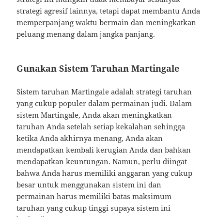
strategi agresif lainnya, tetapi dapat membantu Anda
memperpanjang waktu bermain dan meningkatkan
peluang menang dalam jangka panjang.
Gunakan Sistem Taruhan Martingale
Sistem taruhan Martingale adalah strategi taruhan
yang cukup populer dalam permainan judi. Dalam
sistem Martingale, Anda akan meningkatkan
taruhan Anda setelah setiap kekalahan sehingga
ketika Anda akhirnya menang, Anda akan
mendapatkan kembali kerugian Anda dan bahkan
mendapatkan keuntungan. Namun, perlu diingat
bahwa Anda harus memiliki anggaran yang cukup
besar untuk menggunakan sistem ini dan
permainan harus memiliki batas maksimum
taruhan yang cukup tinggi supaya sistem ini