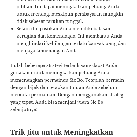
pilihan. Ini dapat meningkatkan peluang Anda
untuk menang, meskipun pembayaran mungkin
tidak sebesar taruhan tunggal.
Selain itu, pastikan Anda memiliki batasan
kerugian dan kemenangan. Ini membantu Anda
menghindari kehilangan terlalu banyak uang dan
menjaga kemenangan Anda.
Itulah beberapa strategi terbaik yang dapat Anda
gunakan untuk meningkatkan peluang Anda
memenangkan permainan Sic Bo. Tetaplah bermain
dengan bijak dan tetapkan tujuan Anda sebelum
memulai permainan. Dengan menggunakan strategi
yang tepat, Anda bisa menjadi juara Sic Bo
selanjutnya!
Trik Jitu untuk Meningkatkan