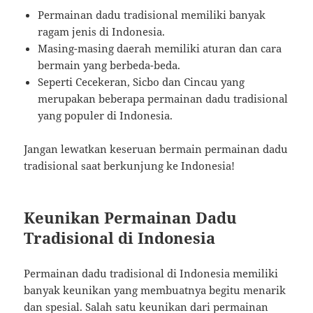
Permainan dadu tradisional memiliki banyak
ragam jenis di Indonesia.
Masing-masing daerah memiliki aturan dan cara
bermain yang berbeda-beda.
Seperti Cecekeran, Sicbo dan Cincau yang
merupakan beberapa permainan dadu tradisional
yang populer di Indonesia.
Jangan lewatkan keseruan bermain permainan dadu
tradisional saat berkunjung ke Indonesia!
Keunikan Permainan Dadu
Tradisional di Indonesia
Permainan dadu tradisional di Indonesia memiliki
banyak keunikan yang membuatnya begitu menarik
dan spesial. Salah satu keunikan dari permainan