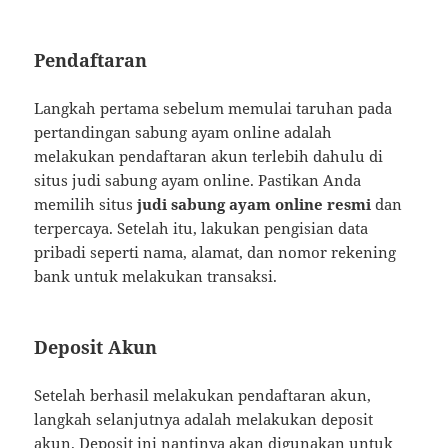
Pendaftaran
Langkah pertama sebelum memulai taruhan pada
pertandingan sabung ayam online adalah
melakukan pendaftaran akun terlebih dahulu di
situs judi sabung ayam online. Pastikan Anda
memilih situs
judi sabung ayam online resmi
dan
terpercaya. Setelah itu, lakukan pengisian data
pribadi seperti nama, alamat, dan nomor rekening
bank untuk melakukan transaksi.
Deposit Akun
Setelah berhasil melakukan pendaftaran akun,
langkah selanjutnya adalah melakukan deposit
akun. Deposit ini nantinya akan digunakan untuk