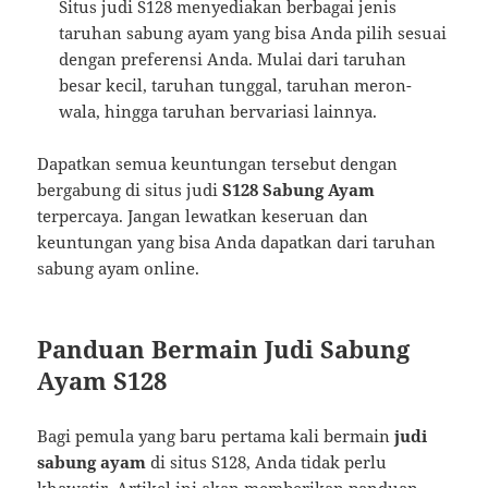
Situs judi S128 menyediakan berbagai jenis
taruhan sabung ayam yang bisa Anda pilih sesuai
dengan preferensi Anda. Mulai dari taruhan
besar kecil, taruhan tunggal, taruhan meron-
wala, hingga taruhan bervariasi lainnya.
Dapatkan semua keuntungan tersebut dengan
bergabung di situs judi
S128 Sabung Ayam
terpercaya. Jangan lewatkan keseruan dan
keuntungan yang bisa Anda dapatkan dari taruhan
sabung ayam online.
Panduan Bermain Judi Sabung
Ayam S128
Bagi pemula yang baru pertama kali bermain
judi
sabung ayam
di situs S128, Anda tidak perlu