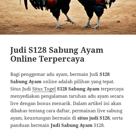
Judi S128 Sabung Ayam
Online Terpercaya
Bagi penggemar adu ayam, bermain Judi
S128
Sabung Ayam
online adalah pilihan yang tepat.
Situs Judi
Situs Togel
S128 Sabung Ayam
terpercaya
menyediakan pengalaman taruhan adu ayam secara
live dengan bonus menarik. Dalam artikel ini akan
dibahas tentang cara daftar, permainan live sabung
ayam, keuntungan bermain di
situs judi S128
, serta
panduan bermain
Judi Sabung Ayam
S128.