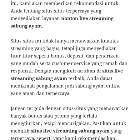
itu, kami akan memberikan rekomendasi untuk
Anda tentang situs-situs terpercaya yang
menyediakan layanan
nonton live streaming
sabung ayam
.
Situs-situs ini tidak hanya menawarkan kualitas
streaming yang bagus, tetapi juga menyediakan
fitur-fitur seperti bonus, deposit, dan penarikan
yang mudah serta customer service yang ramah dan
responsif. Dengan mengikuti taruhan di
situs live
streaming sabung ayam
terbaik, Anda dapat
menikmati pengalaman judi sabung ayam online
yang aman dan terpercaya.
Jangan tergoda dengan situs-situs yang menawarkan
banyak bonus atau promo yang terlalu
menggiurkan, tetapi mencurigakan. Pastikan untuk
memilih
situs live streaming sabung ayam
yang
terpercaya, seperti yang kami rekomendasikan.