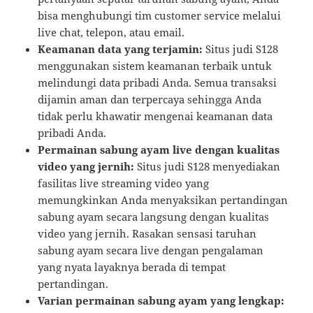
bisa menghubungi tim customer service melalui
live chat, telepon, atau email.
Keamanan data yang terjamin:
Situs judi S128
menggunakan sistem keamanan terbaik untuk
melindungi data pribadi Anda. Semua transaksi
dijamin aman dan terpercaya sehingga Anda
tidak perlu khawatir mengenai keamanan data
pribadi Anda.
Permainan sabung ayam live dengan kualitas
video yang jernih:
Situs judi S128 menyediakan
fasilitas live streaming video yang
memungkinkan Anda menyaksikan pertandingan
sabung ayam secara langsung dengan kualitas
video yang jernih. Rasakan sensasi taruhan
sabung ayam secara live dengan pengalaman
yang nyata layaknya berada di tempat
pertandingan.
Varian permainan sabung ayam yang lengkap: