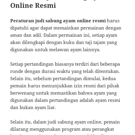
Online Resmi
Peraturan judi sabung ayam online resmi
harus
dipatuhi agar dapat memainkan permainan dengan
aman dan adil. Dalam permainan ini, setiap ayam
akan dilengkapi dengan kuku dan taji tajam yang
digunakan untuk melawan ayam lainnya.
Setiap pertandingan biasanya terdiri dari beberapa
ronde dengan durasi waktu yang telah ditentukan.
Selain itu, sebelum pertandingan dimulai, kedua
pemain harus menunjukkan izin resmi dari pihak
berwenang untuk memastikan bahwa ayam yang
digunakan dalam pertandingan adalah ayam resmi
dan bukan ayam liar.
Selain itu, dalam judi sabung ayam online, pemain
dilarang menggunakan program atau perangkat