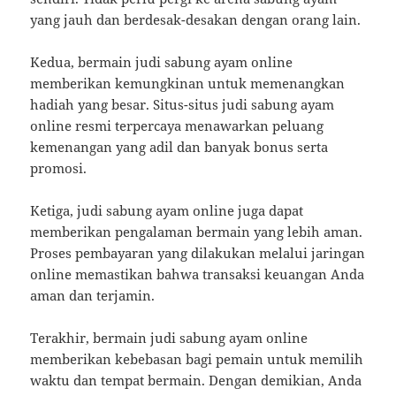
yang jauh dan berdesak-desakan dengan orang lain.
Kedua, bermain judi sabung ayam online
memberikan kemungkinan untuk memenangkan
hadiah yang besar. Situs-situs judi sabung ayam
online resmi terpercaya menawarkan peluang
kemenangan yang adil dan banyak bonus serta
promosi.
Ketiga, judi sabung ayam online juga dapat
memberikan pengalaman bermain yang lebih aman.
Proses pembayaran yang dilakukan melalui jaringan
online memastikan bahwa transaksi keuangan Anda
aman dan terjamin.
Terakhir, bermain judi sabung ayam online
memberikan kebebasan bagi pemain untuk memilih
waktu dan tempat bermain. Dengan demikian, Anda