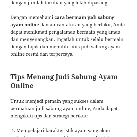
dengan jumlah taruhan yang telah dipasang.
Dengan memahami
cara bermain judi sabung
ayam online
dan aturan-aturan yang berlaku, Anda
dapat menikmati pengalaman bermain yang aman
dan menyenangkan. Ingatlah untuk selalu bermain
dengan bijak dan memilih situs judi sabung ayam
online resmi dan terpercaya.
Tips Menang Judi Sabung Ayam
Online
Untuk menjadi pemain yang sukses dalam
permainan judi sabung ayam online, Anda dapat
mengikuti tips dan strategi berikut:
Mempelajari karakteristik ayam yang akan