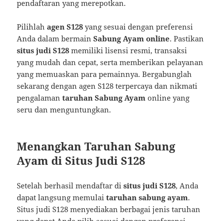
pendaftaran yang merepotkan.
Pilihlah
agen S128
yang sesuai dengan preferensi
Anda dalam bermain
Sabung Ayam online
. Pastikan
situs judi S128
memiliki lisensi resmi, transaksi
yang mudah dan cepat, serta memberikan pelayanan
yang memuaskan para pemainnya. Bergabunglah
sekarang dengan agen S128 terpercaya dan nikmati
pengalaman
taruhan Sabung Ayam
online yang
seru dan menguntungkan.
Menangkan Taruhan Sabung
Ayam di Situs Judi S128
Setelah berhasil mendaftar di
situs judi S128
, Anda
dapat langsung memulai
taruhan sabung ayam
.
Situs judi S128 menyediakan berbagai jenis taruhan