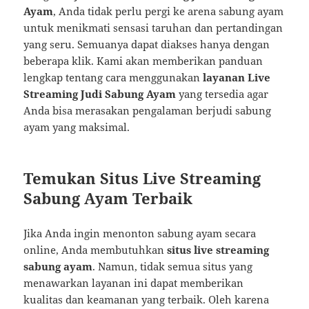
Ayam
, Anda tidak perlu pergi ke arena sabung ayam
untuk menikmati sensasi taruhan dan pertandingan
yang seru. Semuanya dapat diakses hanya dengan
beberapa klik. Kami akan memberikan panduan
lengkap tentang cara menggunakan
layanan Live
Streaming Judi Sabung Ayam
yang tersedia agar
Anda bisa merasakan pengalaman berjudi sabung
ayam yang maksimal.
Temukan Situs Live Streaming
Sabung Ayam Terbaik
Jika Anda ingin menonton sabung ayam secara
online, Anda membutuhkan
situs live streaming
sabung ayam
. Namun, tidak semua situs yang
menawarkan layanan ini dapat memberikan
kualitas dan keamanan yang terbaik. Oleh karena