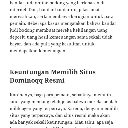
bandar judi online bodong yang bertebaran di
internet. Dan, bandar-bandar ini, jelas amat
meresahkan, serta membawa kerugian untuk para
pemain. Beberapa kasus mengatakan bahwa bandar
judi bodong membuat mereka kehilangan uang
deposit, uang hasil kemenangan sama sekali tidak
bayar, dan ada pula yang kesulitan untuk
mendapatkan kemenangan.
Keuntungan Memilih Situs
Dominoqq Resmi
Karenanya, bagi para pemain, sebaiknya memilih
situs yang memang telah jelas bahwa mereka adalah
milik agen yang terpercaya. Karena, dengan memilih
situs yang terpercaya, dan situs resmi maka akan
ada banyak sekali keuntungan. Mau tahu, apa saja