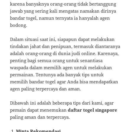
karena banyaknya orang-orang tidak bertanggung
jawab yang sering kali mengatas namakan dirinya
bandar togel, namun ternyata ia hanyalah agen
bodong.
Dalam situasi saat ini, siapapun dapat melakukan
tindakan jahat dan penipuan, termasuk diantaranya
adalah orang-orang di dunia judi online. Karenaya,
penting bagi semua orang untuk senantiasa
waspada dalam memilih agen untuk melakukan
permainan. Tentunya ada banyak tips untuk
memilih bandar togel agar Anda bisa mendapatkan
agen paling terpercaya dan aman.
Dibawah ini adalah beberapa tips dari kami, agar
pemain dapat menemukan
daftar togel singapore
paling aman dan terpercaya.
Minta Rekomendasi