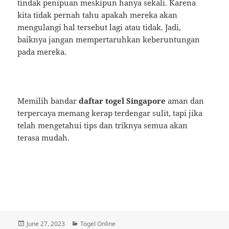
tindak penipuan meskipun hanya sekali. Karena
kita tidak pernah tahu apakah mereka akan
mengulangi hal tersebut lagi atau tidak. Jadi,
baiknya jangan mempertaruhkan keberuntungan
pada mereka.
Memilih bandar
daftar togel Singapore
aman dan
terpercaya memang kerap terdengar sulit, tapi jika
telah mengetahui tips dan triknya semua akan
terasa mudah.
Posted
Categories
June 27, 2023
Togel Online