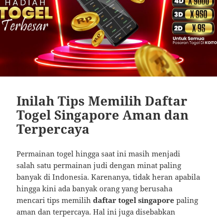
Inilah Tips Memilih Daftar
Togel Singapore Aman dan
Terpercaya
Permainan togel hingga saat ini masih menjadi
salah satu permainan judi dengan minat paling
banyak di Indonesia. Karenanya, tidak heran apabila
hingga kini ada banyak orang yang berusaha
mencari tips memilih
daftar togel singapore
paling
aman dan terpercaya. Hal ini juga disebabkan