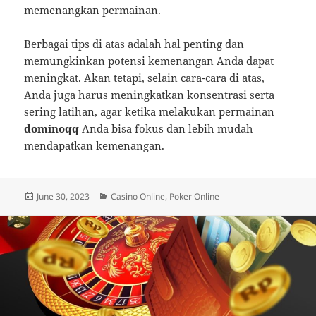
memenangkan permainan.
Berbagai tips di atas adalah hal penting dan
memungkinkan potensi kemenangan Anda dapat
meningkat. Akan tetapi, selain cara-cara di atas,
Anda juga harus meningkatkan konsentrasi serta
sering latihan, agar ketika melakukan permainan
dominoqq
Anda bisa fokus dan lebih mudah
mendapatkan kemenangan.
Posted
Categories
June 30, 2023
Casino Online
,
Poker Online
on