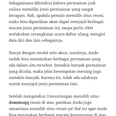
Sebagaimana diketahui bahwa permainan judi
online memiliki jenis permainan yang sangat
beragam. Nah, apabila pemain memilih situs resmi,
maka bisa dipastikan akan dapat menjajal berbagai
macam jenis permainan ini, tanpa perlu ribet
melakukan serangkaian acara daftar ulang, mengisi
data diri dan lain sebagainya.
Hanya dengan modal satu akun, nantinya, Anda
sudah bisa memainkan berbagai permainan yang
ada dalam situ tersebut. Semakin banyak permainan
yang dicoba, maka jelas kesempatan menang juga
semakin banyak. Karena itu, tidak ada salahnya
untuk menjajal jenis permainan lain.
Setelah mengetahui 3 keuntungan memilih situs
dominoqq
resmi di atas, pastikan Anda juga
senantiasa memilih situs resmi ya! Hal ini agar Anda
bisa merasakan berbagai macam keuntungan di atas,