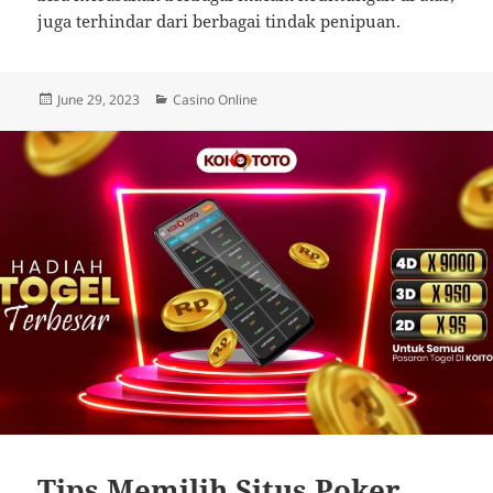
juga terhindar dari berbagai tindak penipuan.
Posted
Categories
June 29, 2023
Casino Online
on
Tips Memilih Situs Poker