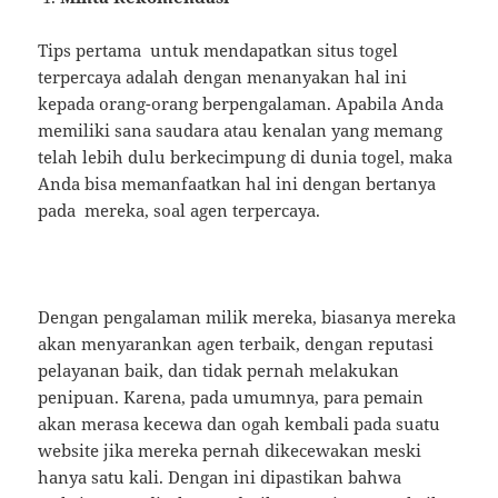
Tips pertama untuk mendapatkan situs togel
terpercaya adalah dengan menanyakan hal ini
kepada orang-orang berpengalaman. Apabila Anda
memiliki sana saudara atau kenalan yang memang
telah lebih dulu berkecimpung di dunia togel, maka
Anda bisa memanfaatkan hal ini dengan bertanya
pada mereka, soal agen terpercaya.
Dengan pengalaman milik mereka, biasanya mereka
akan menyarankan agen terbaik, dengan reputasi
pelayanan baik, dan tidak pernah melakukan
penipuan. Karena, pada umumnya, para pemain
akan merasa kecewa dan ogah kembali pada suatu
website jika mereka pernah dikecewakan meski
hanya satu kali. Dengan ini dipastikan bahwa