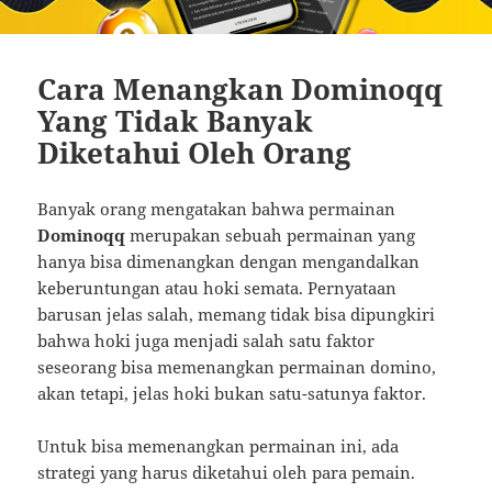
Cara Menangkan Dominoqq
Yang Tidak Banyak
Diketahui Oleh Orang
Banyak orang mengatakan bahwa permainan
Dominoqq
merupakan sebuah permainan yang
hanya bisa dimenangkan dengan mengandalkan
keberuntungan atau hoki semata. Pernyataan
barusan jelas salah, memang tidak bisa dipungkiri
bahwa hoki juga menjadi salah satu faktor
seseorang bisa memenangkan permainan domino,
akan tetapi, jelas hoki bukan satu-satunya faktor.
Untuk bisa memenangkan permainan ini, ada
strategi yang harus diketahui oleh para pemain.