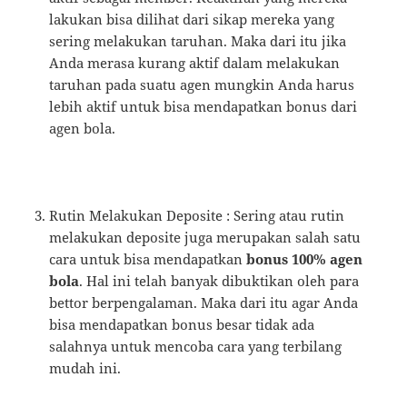
lakukan bisa dilihat dari sikap mereka yang
sering melakukan taruhan. Maka dari itu jika
Anda merasa kurang aktif dalam melakukan
taruhan pada suatu agen mungkin Anda harus
lebih aktif untuk bisa mendapatkan bonus dari
agen bola.
Rutin Melakukan Deposite : Sering atau rutin
melakukan deposite juga merupakan salah satu
cara untuk bisa mendapatkan
bonus 100% agen
bola
. Hal ini telah banyak dibuktikan oleh para
bettor berpengalaman. Maka dari itu agar Anda
bisa mendapatkan bonus besar tidak ada
salahnya untuk mencoba cara yang terbilang
mudah ini.