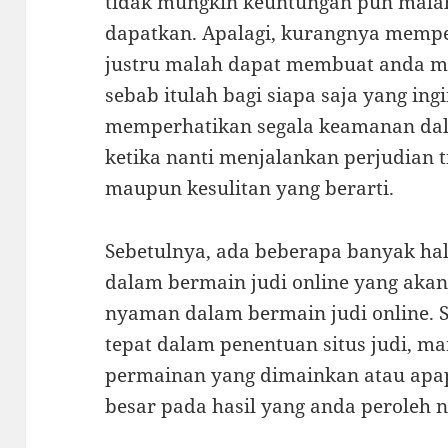
tidak mungkin keuntungan pun malah 
dapatkan. Apalagi, kurangnya mempe
justru malah dapat membuat anda me
sebab itulah bagi siapa saja yang in
memperhatikan segala keamanan dal
ketika nanti menjalankan perjudian
maupun kesulitan yang berarti.
Sebetulnya, ada beberapa banyak hal
dalam bermain judi online yang ak
nyaman dalam bermain judi online. S
tepat dalam penentuan situs judi, m
permainan yang dimainkan atau apa
besar pada hasil yang anda peroleh n