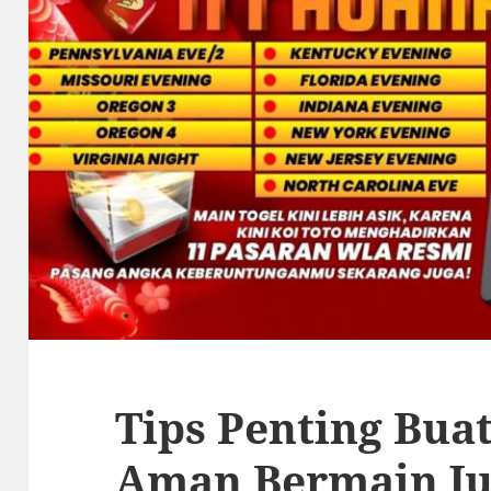
Tips Penting Buat
Aman Bermain Ju