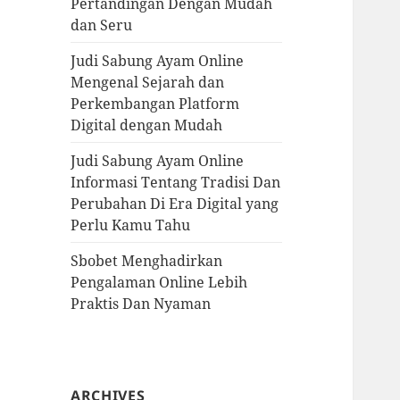
Pertandingan Dengan Mudah
dan Seru
Judi Sabung Ayam Online
Mengenal Sejarah dan
Perkembangan Platform
Digital dengan Mudah
Judi Sabung Ayam Online
Informasi Tentang Tradisi Dan
Perubahan Di Era Digital yang
Perlu Kamu Tahu
Sbobet Menghadirkan
Pengalaman Online Lebih
Praktis Dan Nyaman
ARCHIVES