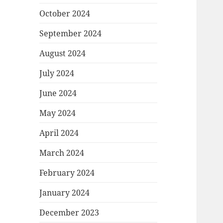
October 2024
September 2024
August 2024
July 2024
June 2024
May 2024
April 2024
March 2024
February 2024
January 2024
December 2023