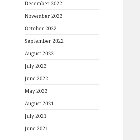
December 2022
November 2022
October 2022
September 2022
August 2022
July 2022
June 2022
May 2022
August 2021
July 2021
June 2021