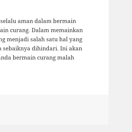
r selalu aman dalam bermain
rmain curang. Dalam memainkan
ng menjadi salah satu hal yang
 sebaiknya dihindari. Ini akan
 anda bermain curang malah