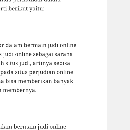
ti berikut yaitu:
tor dalam bermain judi online
s judi online sebagai sarana
 situs judi, artinya sebisa
ada situs perjudian online
ena bisa memberikan banyak
n membernya.
alam bermain judi online