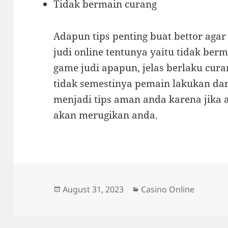
Tidak bermain curang
Adapun tips penting buat bettor aga
judi online tentunya yaitu tidak be
game judi apapun, jelas berlaku cura
tidak semestinya pemain lakukan dan
menjadi tips aman anda karena jika
akan merugikan anda.
Posted
Categories
August 31, 2023
Casino Online
on