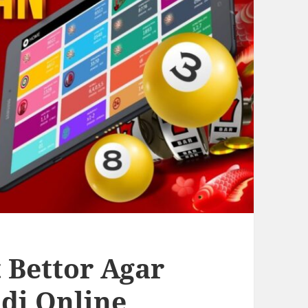
 Bettor Agar
di Online