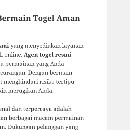
Bermain Togel Aman
i
esmi
yang menyediakan layanan
di online.
Agen togel resmi
a permainan yang Anda
kecurangan. Dengan bermain
t menghindari risiko tertipu
ngkin merugikan Anda.
kenal dan terpercaya adalah
rkan berbagai macam permainan
an. Dukungan pelanggan yang