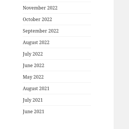
November 2022
October 2022
September 2022
August 2022
July 2022
June 2022
May 2022
August 2021
July 2021
June 2021