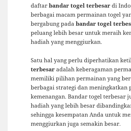
daftar
bandar togel terbesar
di Ind
berbagai macam permainan togel yan
bergabung pada
bandar togel terbe
peluang lebih besar untuk meraih 
hadiah yang menggiurkan.
Satu hal yang perlu diperhatikan ke
terbesar
adalah keberagaman permai
memiliki pilihan permainan yang b
berbagai strategi dan meningkatkan
kemenangan. Bandar togel terbesar 
hadiah yang lebih besar dibandingka
sehingga kesempatan Anda untuk me
menggiurkan juga semakin besar.