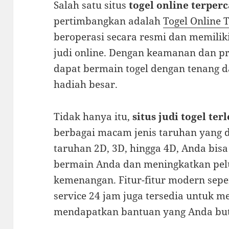
Salah satu situs
togel online terper
pertimbangkan adalah
Togel Online 
beroperasi secara resmi dan memiliki
judi online. Dengan keamanan dan pr
dapat bermain togel dengan tenang
hadiah besar.
Tidak hanya itu,
situs judi togel te
berbagai macam jenis taruhan yang d
taruhan 2D, 3D, hingga 4D, Anda bisa
bermain Anda dan meningkatkan pel
kemenangan. Fitur-fitur modern seper
service 24 jam juga tersedia untuk
mendapatkan bantuan yang Anda but