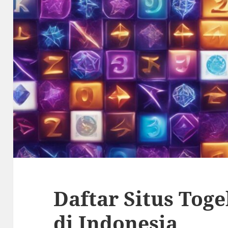
Daftar Situs Toge
di Indonesia