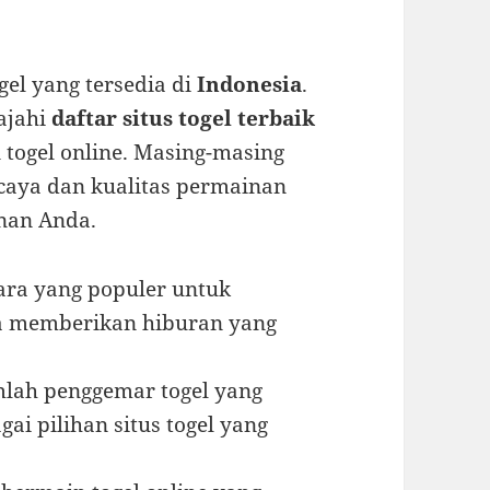
gel yang tersedia di
Indonesia
.
lajahi
daftar situs togel terbaik
 togel online. Masing-masing
caya dan kualitas permainan
anan Anda.
ara yang populer untuk
sa memberikan hiburan yang
mlah penggemar togel yang
i pilihan situs togel yang