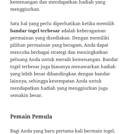
kemenangan dan mendapatkan hadiah yang
menggiurkan.
Satu hal yang perlu diperhatikan ketika memilih
bandar togel terbesar
adalah keberagaman
permainan yang disediakan. Dengan memiliki
pilihan permainan yang beragam, Anda dapat
mencoba berbagai strategi dan meningkatkan
peluang Anda untuk meraih kemenangan. Bandar
togel terbesar juga biasanya menawarkan hadiah
yang lebih besar dibandingkan dengan bandar
lainnya, sehingga kesempatan Anda untuk
mendapatkan hadiah yang menggiurkan juga
semakin besar.
Pemain Pemula
Bagi Anda yang baru pertama kali bermain togel,