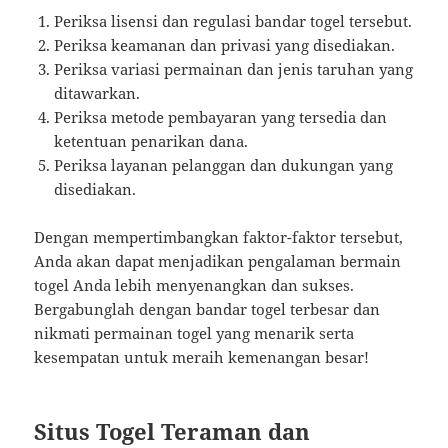
Periksa lisensi dan regulasi bandar togel tersebut.
Periksa keamanan dan privasi yang disediakan.
Periksa variasi permainan dan jenis taruhan yang
ditawarkan.
Periksa metode pembayaran yang tersedia dan
ketentuan penarikan dana.
Periksa layanan pelanggan dan dukungan yang
disediakan.
Dengan mempertimbangkan faktor-faktor tersebut,
Anda akan dapat menjadikan pengalaman bermain
togel Anda lebih menyenangkan dan sukses.
Bergabunglah dengan bandar togel terbesar dan
nikmati permainan togel yang menarik serta
kesempatan untuk meraih kemenangan besar!
Situs Togel Teraman dan