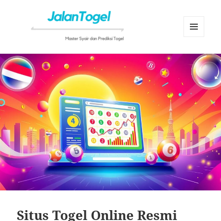
MENU
AND
JalanTogel
WIDGETS
Situs Togel Online Resmi