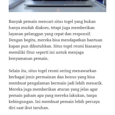
Banyak pemain mencari situs togel yang bukan
hanya mudah diakses, tetapi juga memberikan
layanan pelanggan yang cepat dan responsif.
Dengan begitu, mereka bisa mendapatkan bantuan
kapan pun dibutuhkan. Situs togel resmi biasanya
memiliki fitur seperti ini untuk menjaga
kenyamanan pemain.
Selain itu, situs togel resmi sering menawarkan
berbagai jenis permainan dan bonus yang bisa
membuat pengalaman bermain jadi lebih menarik.
Mereka juga memberikan aturan yang jelas agar
pemain paham apa yang mereka lakukan, tanpa
kebingungan. Ini membuat pemain lebih percaya
diri saat ikut taruhan.