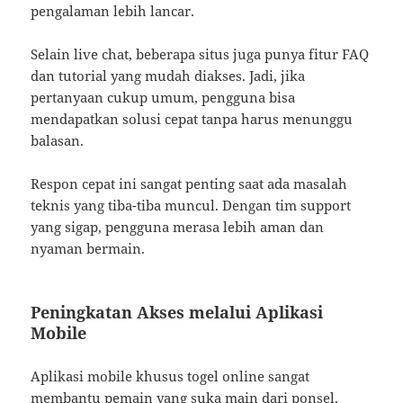
pengalaman lebih lancar.
Selain live chat, beberapa situs juga punya fitur FAQ
dan tutorial yang mudah diakses. Jadi, jika
pertanyaan cukup umum, pengguna bisa
mendapatkan solusi cepat tanpa harus menunggu
balasan.
Respon cepat ini sangat penting saat ada masalah
teknis yang tiba-tiba muncul. Dengan tim support
yang sigap, pengguna merasa lebih aman dan
nyaman bermain.
Peningkatan Akses melalui Aplikasi
Mobile
Aplikasi mobile khusus togel online sangat
membantu pemain yang suka main dari ponsel.