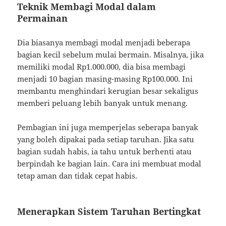
Teknik Membagi Modal dalam
Permainan
Dia biasanya membagi modal menjadi beberapa
bagian kecil sebelum mulai bermain. Misalnya, jika
memiliki modal Rp1.000.000, dia bisa membagi
menjadi 10 bagian masing-masing Rp100.000. Ini
membantu menghindari kerugian besar sekaligus
memberi peluang lebih banyak untuk menang.
Pembagian ini juga memperjelas seberapa banyak
yang boleh dipakai pada setiap taruhan. Jika satu
bagian sudah habis, ia tahu untuk berhenti atau
berpindah ke bagian lain. Cara ini membuat modal
tetap aman dan tidak cepat habis.
Menerapkan Sistem Taruhan Bertingkat