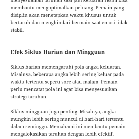
Menyesuaikan taruhan saat jam keluaran resmi bisa
membantu mengoptimalkan peluang. Pemain yang
disiplin akan menetapkan waktu khusus untuk
bertaruh dan menghindari bermain saat emosi tidak
stabil.
Efek Siklus Harian dan Mingguan
Siklus harian memengaruhi pola angka keluaran.
Misalnya, beberapa angka lebih sering keluar pada
waktu tertentu seperti sore atau malam. Pemain
perlu mencatat pola ini agar bisa menyesuaikan
strategi taruhan.
Siklus mingguan juga penting. Misalnya, angka
mungkin lebih sering muncul di hari-hari tertentu
dalam seminggu. Memahami ini membantu pemain
mengalokasikan taruhan dengan lebih efektif.