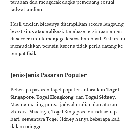
taruhan dan mengacak angka pemenang sesuai
jadwal undian.
Hasil undian biasanya ditampilkan secara langsung
lewat situs atau aplikasi. Database tersimpan aman
di server untuk menjaga keabsahan hasil. Sistem ini
memudahkan pemain karena tidak perlu datang ke
tempat fisik.
Jenis-Jenis Pasaran Populer
Beberapa pasaran togel populer antara lain
Togel
Singapore
,
Togel Hongkong
, dan
Togel Sidney
.
Masing-masing punya jadwal undian dan aturan
khusus. Misalnya, Togel Singapore diundi setiap
hari, sementara Togel Sidney hanya beberapa kali
dalam minggu.