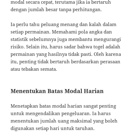
modal secara cepat, terutama jika ia bertaruh
dengan jumlah besar tanpa perhitungan.
Ia perlu tahu peluang menang dan kalah dalam
setiap permainan. Memahami pola angka dan
statistik sebelumnya juga membantu mengurangi
risiko. Selain itu, harus sadar bahwa togel adalah
permainan yang hasilnya tidak pasti. Oleh karena
itu, penting tidak bertaruh berdasarkan perasaan
atau tebakan semata.
Menentukan Batas Modal Harian
Menetapkan batas modal harian sangat penting
untuk mengendalikan pengeluaran. Ia harus
menentukan jumlah uang maksimal yang boleh
digunakan setiap hari untuk taruhan.