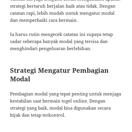
strategi bertaruh berjalan baik atau tidak. Dengan
catatan rapi, lebih mudah untuk mengatur modal
dan memperbaiki cara bermain.
Ia harus rutin mengecek catatan ini supaya tetap
sadar seberapa banyak modal yang tersisa dan
menghindari pengeluaran berlebihan.
Strategi Mengatur Pembagian
Modal
Pembagian modal yang tepat penting untuk menjaga
kestabilan saat bermain togel online. Dengan
strategi yang baik, modal bisa digunakan secara
bijak dan tetap terkontrol.