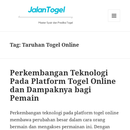
MENU
AND
JalanTogel
WIDGETS
Tag:
Taruhan Togel Online
Perkembangan Teknologi
Pada Platform Togel Online
dan Dampaknya bagi
Pemain
Perkembangan teknologi pada platform togel online
membawa perubahan besar dalam cara orang
bermain dan mengakses permainan ini. Dengan