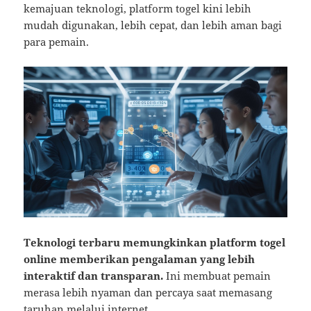
kemajuan teknologi, platform togel kini lebih
mudah digunakan, lebih cepat, dan lebih aman bagi
para pemain.
Teknologi terbaru memungkinkan platform togel
online memberikan pengalaman yang lebih
interaktif dan transparan.
Ini membuat pemain
merasa lebih nyaman dan percaya saat memasang
taruhan melalui internet.