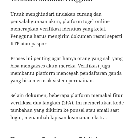
Untuk menghindari tindakan curang dan
penyalahgunaan akun, platform togel online
menerapkan verifikasi identitas yang ketat.
Pengguna harus mengirim dokumen resmi seperti
KTP atau paspor.
Proses ini penting agar hanya orang yang sah yang
bisa mengakses akun mereka. Verifikasi juga
membantu platform mencegah pendaftaran ganda
yang bisa merusak sistem permainan.
Selain dokumen, beberapa platform memakai fitur
verifikasi dua langkah (2FA). Ini memerlukan kode
tambahan yang dikirim ke ponsel atau email saat
login, menambah lapisan keamanan ekstra.