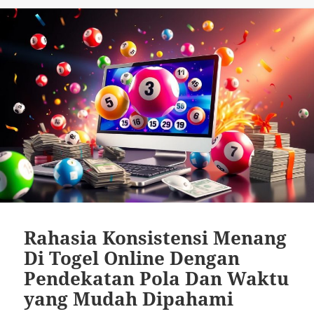
Rahasia Konsistensi Menang
Di Togel Online Dengan
Pendekatan Pola Dan Waktu
yang Mudah Dipahami