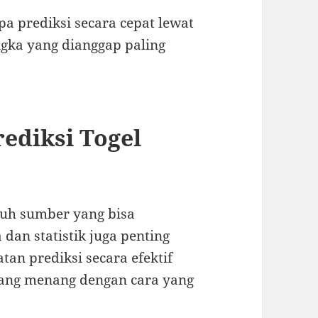
 prediksi secara cepat lewat
ngka yang dianggap paling
ediksi Togel
utuh sumber yang bisa
dan statistik juga penting
tan prediksi secara efektif
ang menang dengan cara yang