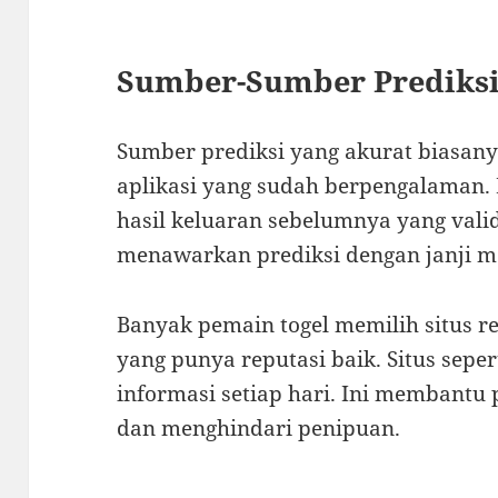
Sumber-Sumber Prediksi
Sumber prediksi yang akurat biasanya
aplikasi yang sudah berpengalaman
hasil keluaran sebelumnya yang vali
menawarkan prediksi dengan janji m
Banyak pemain togel memilih situs r
yang punya reputasi baik. Situs sepe
informasi setiap hari. Ini membantu
dan menghindari penipuan.