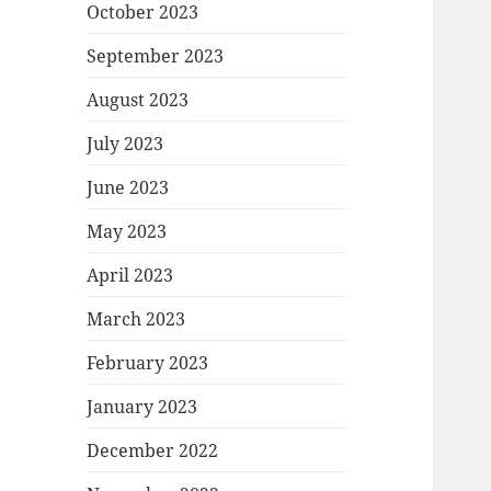
October 2023
September 2023
August 2023
July 2023
June 2023
May 2023
April 2023
March 2023
February 2023
January 2023
December 2022