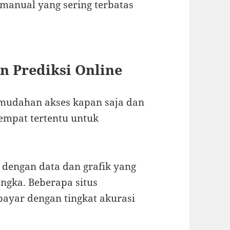
 manual yang sering terbatas
 Prediksi Online
emudahan akses kapan saja dan
tempat tertentu untuk
i dengan data dan grafik yang
gka. Beberapa situs
bayar dengan tingkat akurasi