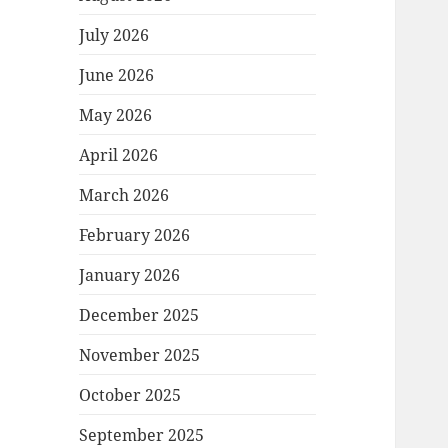
July 2026
June 2026
May 2026
April 2026
March 2026
February 2026
January 2026
December 2025
November 2025
October 2025
September 2025