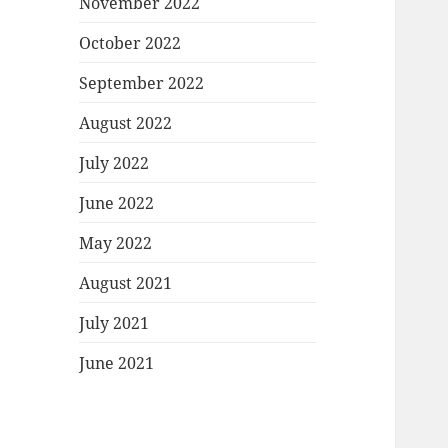
November 2022
October 2022
September 2022
August 2022
July 2022
June 2022
May 2022
August 2021
July 2021
June 2021