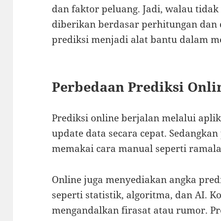
dan faktor peluang. Jadi, walau tid
diberikan berdasar perhitungan dan 
prediksi menjadi alat bantu dalam me
Perbedaan Prediksi Onli
Prediksi online berjalan melalui apli
update data secara cepat. Sedangkan 
memakai cara manual seperti ramal
Online juga menyediakan angka pred
seperti statistik, algoritma, dan AI. 
mengandalkan firasat atau rumor. Pre