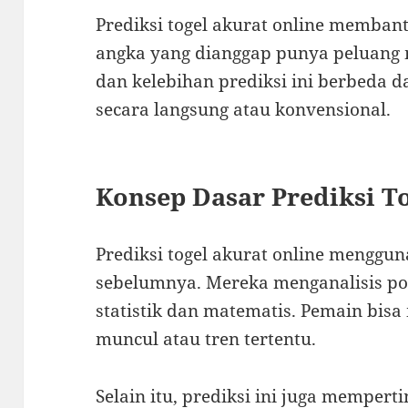
Prediksi togel akurat online memba
angka yang dianggap punya peluang m
dan kelebihan prediksi ini berbeda d
secara langsung atau konvensional.
Konsep Dasar Prediksi T
Prediksi togel akurat online menggun
sebelumnya. Mereka menganalisis po
statistik dan matematis. Pemain bisa
muncul atau tren tertentu.
Selain itu, prediksi ini juga memper