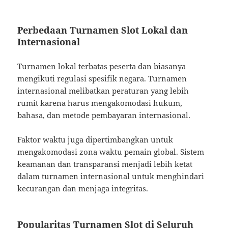
Perbedaan Turnamen Slot Lokal dan
Internasional
Turnamen lokal terbatas peserta dan biasanya
mengikuti regulasi spesifik negara. Turnamen
internasional melibatkan peraturan yang lebih
rumit karena harus mengakomodasi hukum,
bahasa, dan metode pembayaran internasional.
Faktor waktu juga dipertimbangkan untuk
mengakomodasi zona waktu pemain global. Sistem
keamanan dan transparansi menjadi lebih ketat
dalam turnamen internasional untuk menghindari
kecurangan dan menjaga integritas.
Popularitas Turnamen Slot di Seluruh