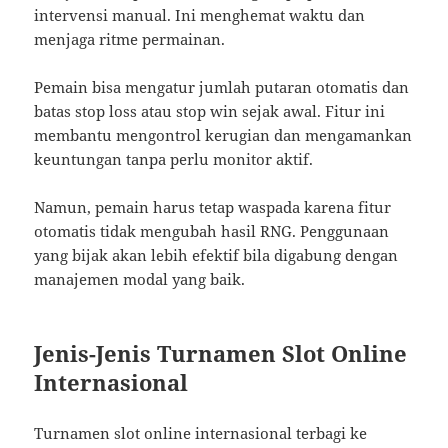
intervensi manual. Ini menghemat waktu dan
menjaga ritme permainan.
Pemain bisa mengatur jumlah putaran otomatis dan
batas stop loss atau stop win sejak awal. Fitur ini
membantu mengontrol kerugian dan mengamankan
keuntungan tanpa perlu monitor aktif.
Namun, pemain harus tetap waspada karena fitur
otomatis tidak mengubah hasil RNG. Penggunaan
yang bijak akan lebih efektif bila digabung dengan
manajemen modal yang baik.
Jenis-Jenis Turnamen Slot Online
Internasional
Turnamen slot online internasional terbagi ke