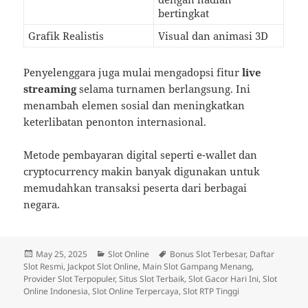
bertingkat
Grafik Realistis
Visual dan animasi 3D
Penyelenggara juga mulai mengadopsi fitur
live
streaming
selama turnamen berlangsung. Ini
menambah elemen sosial dan meningkatkan
keterlibatan penonton internasional.
Metode pembayaran digital seperti e-wallet dan
cryptocurrency makin banyak digunakan untuk
memudahkan transaksi peserta dari berbagai
negara.
Posted
Categories
Tags
May 25, 2025
Slot Online
Bonus Slot Terbesar
,
Daftar
on
Slot Resmi
,
Jackpot Slot Online
,
Main Slot Gampang Menang
,
Provider Slot Terpopuler
,
Situs Slot Terbaik
,
Slot Gacor Hari Ini
,
Slot
Online Indonesia
,
Slot Online Terpercaya
,
Slot RTP Tinggi