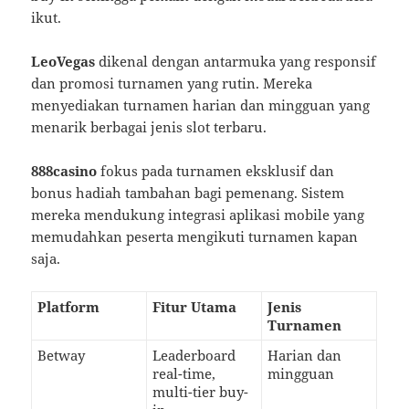
ikut.
LeoVegas
dikenal dengan antarmuka yang responsif
dan promosi turnamen yang rutin. Mereka
menyediakan turnamen harian dan mingguan yang
menarik berbagai jenis slot terbaru.
888casino
fokus pada turnamen eksklusif dan
bonus hadiah tambahan bagi pemenang. Sistem
mereka mendukung integrasi aplikasi mobile yang
memudahkan peserta mengikuti turnamen kapan
saja.
Platform
Fitur Utama
Jenis
Turnamen
Betway
Leaderboard
Harian dan
real-time,
mingguan
multi-tier buy-