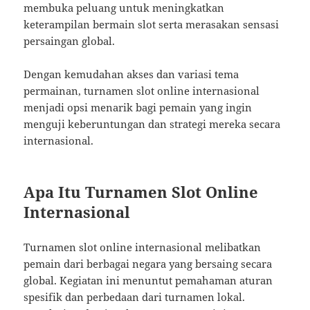
membuka peluang untuk meningkatkan
keterampilan bermain slot serta merasakan sensasi
persaingan global.
Dengan kemudahan akses dan variasi tema
permainan, turnamen slot online internasional
menjadi opsi menarik bagi pemain yang ingin
menguji keberuntungan dan strategi mereka secara
internasional.
Apa Itu Turnamen Slot Online
Internasional
Turnamen slot online internasional melibatkan
pemain dari berbagai negara yang bersaing secara
global. Kegiatan ini menuntut pemahaman aturan
spesifik dan perbedaan dari turnamen lokal.