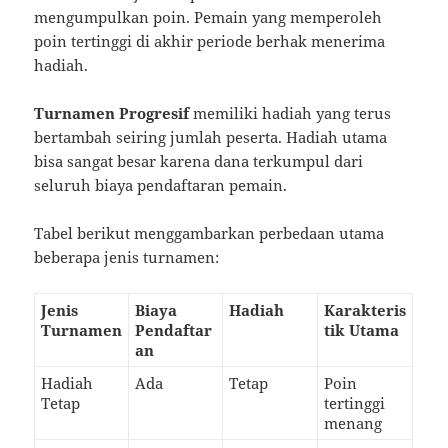
mengumpulkan poin. Pemain yang memperoleh
poin tertinggi di akhir periode berhak menerima
hadiah.
Turnamen Progresif
memiliki hadiah yang terus
bertambah seiring jumlah peserta. Hadiah utama
bisa sangat besar karena dana terkumpul dari
seluruh biaya pendaftaran pemain.
Tabel berikut menggambarkan perbedaan utama
beberapa jenis turnamen:
Jenis
Biaya
Hadiah
Karakteris
Turnamen
Pendaftar
tik Utama
an
Hadiah
Ada
Tetap
Poin
Tetap
tertinggi
menang