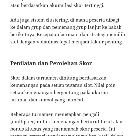
atau berdasarkan akumulasi skor tertinggi.
Ada juga sistem clustering, di mana peserta dibagi
ke dalam grup dan pemenang grup lanjut ke babak
berikutnya. Kecepatan bermain dan strategi memilih
slot dengan volatilitas tepat menjadi faktor penting.
Penilaian dan Perolehan Skor
Skor dalam turnamen dihitung berdasarkan
kemenangan pada setiap putaran slot. Nilai poin
setiap kemenangan bergantung pada ukuran
taruhan dan simbol yang muncul.
Beberapa turnamen menetapkan pengali
(multiplier) untuk kemenangan berturut-turut atau
bonus khusus yang menambah skor peserta. Ini
memicu strategi untuk memaksimalkan hasil dalam