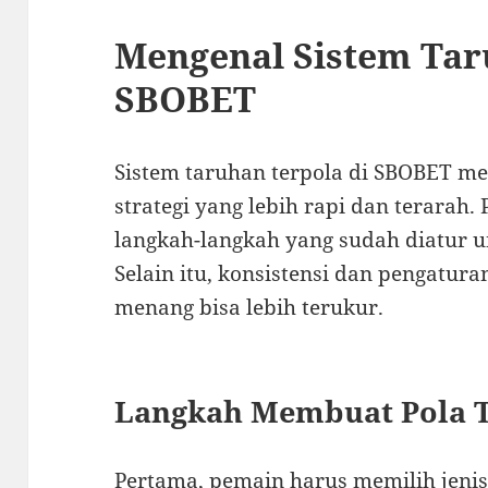
Mengenal Sistem Tar
SBOBET
Sistem taruhan terpola di SBOBET
strategi yang lebih rapi dan terarah
langkah-langkah yang sudah diatur 
Selain itu, konsistensi dan pengatura
menang bisa lebih terukur.
Langkah Membuat Pola 
Pertama, pemain harus memilih jenis