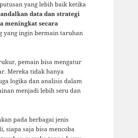
tusan yang lebih baik ketika
andalkan data dan strategi
sa meningkat secara
g yang ingin bermain taruhan
rukur, pemain bisa mengatur
ar. Mereka tidak hanya
ga logika dan analisis dalam
inan menjadi lebih seru dan
nakan pada berbagai jenis
di, siapa saja bisa mencoba