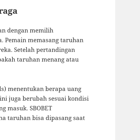
raga
kan dengan memilih
ia. Pemain memasang taruhan
reka. Setelah pertandingan
apakah taruhan menang atau
dds) menentukan berapa uang
ini juga berubah sesuai kondisi
ang masuk. SBOBET
ana taruhan bisa dipasang saat