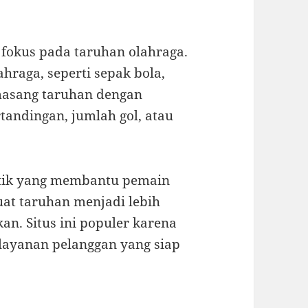
 fokus pada taruhan olahraga.
raga, seperti sepak bola,
emasang taruhan dengan
rtandingan, jumlah gol, atau
stik yang membantu pemain
at taruhan menjadi lebih
an. Situs ini populer karena
layanan pelanggan yang siap