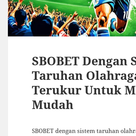
SBOBET Dengan 
Taruhan Olahrag
Terukur Untuk M
Mudah
SBOBET dengan sistem taruhan olahr