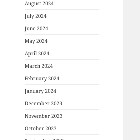
August 2024
July 2024
June 2024
May 2024
April 2024
March 2024
February 2024
January 2024
December 2023
November 2023
October 2023