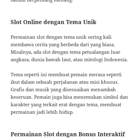
Slot Online dengan Tema Unik
Permainan slot dengan tema unik sering kali
membawa cerita yang berbeda dari yang biasa.
Misalnya, ada slot dengan tema petualangan luar
angkasa, dunia bawah laut, atau mitologi Indonesia.
Tema seperti ini membuat pemain merasa seperti
ikut dalam sebuah perjalanan atau misi khusus.
Grafis dan musik yang disesuaikan menambah
keseruan. Pemain juga bisa menemukan simbol dan
karakter yang terkait erat dengan tema, membuat
permainan jadi lebih hidup.
Permainan Slot dengan Bonus Interaktif