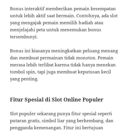
Bonus interaktif memberikan pemain kesempatan
untuk lebih aktif saat bermain. Contohnya, ada slot
yang mengajak pemain memilih hadiah atau
menjelajahi peta untuk menemukan bonus
tersembunyi.
Bonus ini biasanya meningkatkan peluang menang
dan membuat permainan tidak monoton. Pemain
merasa lebih terlibat karena tidak hanya menekan
tombol spin, tapi juga membuat keputusan kecil
yang penting.
Fitur Spesial di Slot Online Populer
Slot populer sekarang punya fitur spesial seperti
putaran gratis, simbol liar yang berkembang, dan
pengganda kemenangan. Fitur ini bertujuan