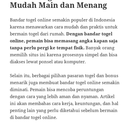
Mudah Main dan Menang
Bandar togel online semakin populer di Indonesia
karena menawarkan cara mudah dan praktis untuk
bermain togel dari rumah.
Dengan bandar togel
online, pemain bisa memasang angka kapan saja
tanpa perlu pergi ke tempat fisik.
Banyak orang
memilih situs ini karena prosesnya simpel dan bisa
diakses lewat ponsel atau komputer.
Selain itu, berbagai pilihan pasaran togel dan bonus
menarik juga membuat bandar togel online semakin
diminati. Pemain bisa mencoba peruntungan
dengan cara yang lebih aman dan nyaman. Artikel
ini akan membahas cara kerja, keuntungan, dan hal
penting lain yang perlu diketahui sebelum bermain
di bandar togel online.