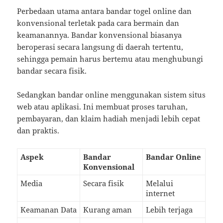
Perbedaan utama antara bandar togel online dan
konvensional terletak pada cara bermain dan
keamanannya. Bandar konvensional biasanya
beroperasi secara langsung di daerah tertentu,
sehingga pemain harus bertemu atau menghubungi
bandar secara fisik.
Sedangkan bandar online menggunakan sistem situs
web atau aplikasi. Ini membuat proses taruhan,
pembayaran, dan klaim hadiah menjadi lebih cepat
dan praktis.
Aspek
Bandar
Bandar Online
Konvensional
Media
Secara fisik
Melalui
internet
Keamanan Data
Kurang aman
Lebih terjaga