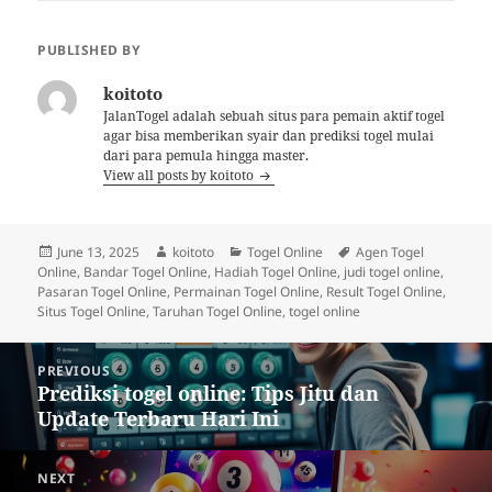
PUBLISHED BY
koitoto
JalanTogel adalah sebuah situs para pemain aktif togel
agar bisa memberikan syair dan prediksi togel mulai
dari para pemula hingga master.
View all posts by koitoto
Posted
Author
Categories
Tags
June 13, 2025
koitoto
Togel Online
Agen Togel
on
Online
,
Bandar Togel Online
,
Hadiah Togel Online
,
judi togel online
,
Pasaran Togel Online
,
Permainan Togel Online
,
Result Togel Online
,
Situs Togel Online
,
Taruhan Togel Online
,
togel online
Post
PREVIOUS
navigation
Prediksi togel online: Tips Jitu dan
Previous
Update Terbaru Hari Ini
post:
NEXT