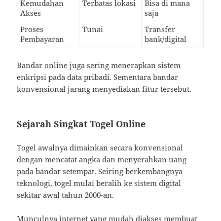
Kemudahan
Terbatas lokasi
Bisa di mana
Akses
saja
Proses
Tunai
Transfer
Pembayaran
bank/digital
Bandar online juga sering menerapkan sistem
enkripsi pada data pribadi. Sementara bandar
konvensional jarang menyediakan fitur tersebut.
Sejarah Singkat Togel Online
Togel awalnya dimainkan secara konvensional
dengan mencatat angka dan menyerahkan uang
pada bandar setempat. Seiring berkembangnya
teknologi, togel mulai beralih ke sistem digital
sekitar awal tahun 2000-an.
Munculnya internet yang mudah diakses membuat