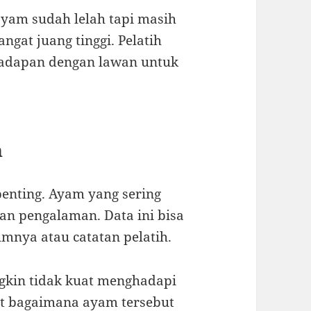
ayam sudah lelah tapi masih
gat juang tinggi. Pelatih
rhadapan dengan lawan untuk
n
enting. Ayam yang sering
 pengalaman. Data ini bisa
umnya atau catatan pelatih.
gkin tidak kuat menghadapi
at bagaimana ayam tersebut