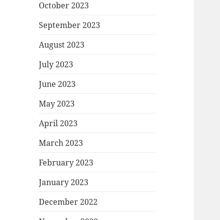
October 2023
September 2023
August 2023
July 2023
June 2023
May 2023
April 2023
March 2023
February 2023
January 2023
December 2022