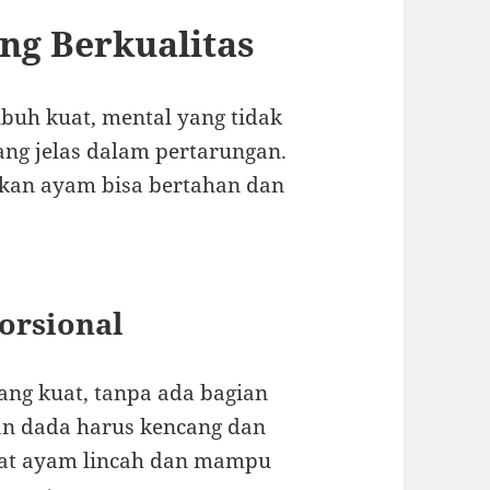
ung Berkualitas
buh kuat, mental yang tidak
ng jelas dalam pertarungan.
ikan ayam bisa bertahan dan
orsional
ng kuat, tanpa ada bagian
an dada harus kencang dan
at ayam lincah dan mampu