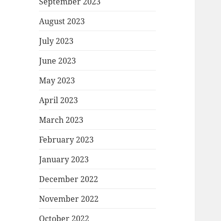
September 2023
August 2023
July 2023
June 2023
May 2023
April 2023
March 2023
February 2023
January 2023
December 2022
November 2022
October 2022