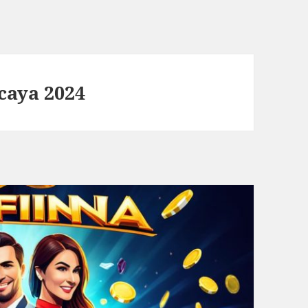
caya 2024