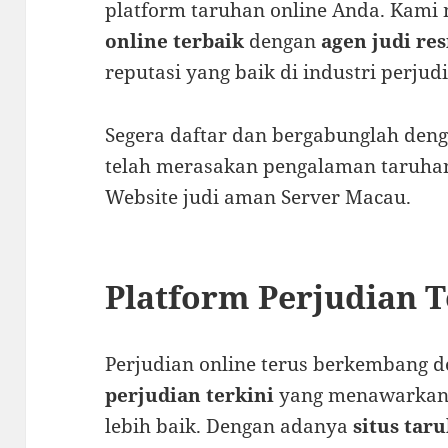
platform taruhan online Anda. Kam
online terbaik
dengan
agen judi re
reputasi yang baik di industri perjud
Segera daftar dan bergabunglah den
telah merasakan pengalaman taruhan
Website judi aman Server Macau.
Platform Perjudian T
Perjudian online terus berkembang 
perjudian terkini
yang menawarkan
lebih baik. Dengan adanya
situs tar