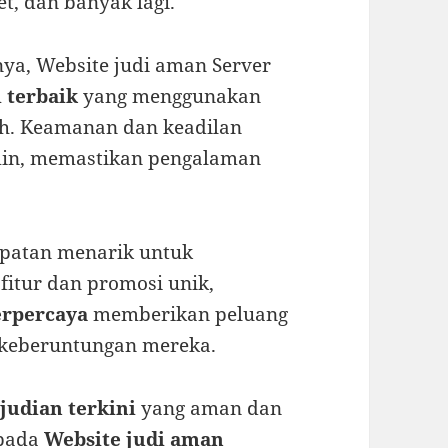
et, dan banyak lagi.
ya, Website judi aman Server
 terbaik
yang menggunakan
h. Keamanan dan keadilan
amin, memastikan pengalaman
mpatan menarik untuk
itur dan promosi unik,
erpercaya
memberikan peluang
 keberuntungan mereka.
judian terkini
yang aman dan
ipada
Website judi aman