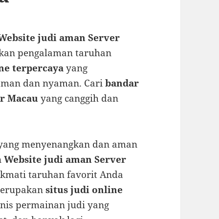
Website judi aman Server
ukan pengalaman taruhan
ine terpercaya
yang
aman dan nyaman. Cari
bandar
er Macau
yang canggih dan
e yang menyenangkan dan aman
n
Website judi aman Server
kmati taruhan favorit Anda
 merupakan
situs judi online
nis permainan judi yang