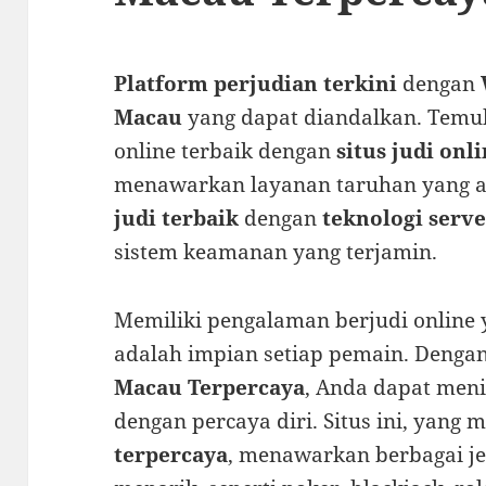
Platform perjudian terkini
dengan
Macau
yang dapat diandalkan. Tem
online terbaik dengan
situs judi onl
menawarkan layanan taruhan yang 
judi terbaik
dengan
teknologi serv
sistem keamanan yang terjamin.
Memiliki pengalaman berjudi onlin
adalah impian setiap pemain. Denga
Macau Terpercaya
, Anda dapat meni
dengan percaya diri. Situs ini, yang
terpercaya
, menawarkan berbagai je