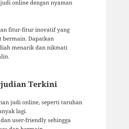
 judi online dengan nyaman
n fitur-fitur inovatif yang
t bermain. Dapatkan
iah menarik dan nikmati
lin.
judian Terkini
an judi online, seperti taruhan
anyak lagi.
an user-friendly sehingga
es dan bermain.