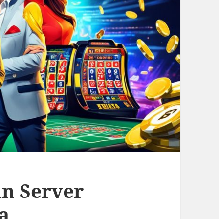
an Server
a