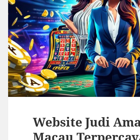
Website Judi Am
Macau Terpercay