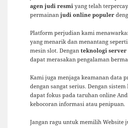
agen judi resmi
yang telah terperca
permainan
judi online populer
deng
Platform perjudian kami menawarkan
yang menarik dan menantang seperti p
mesin slot. Dengan
teknologi serve
dapat merasakan pengalaman berma
Kami juga menjaga keamanan data pr
dengan sangat serius. Dengan siste
dapat fokus pada taruhan online And
kebocoran informasi atau penipuan.
Jangan ragu untuk memilih Website 