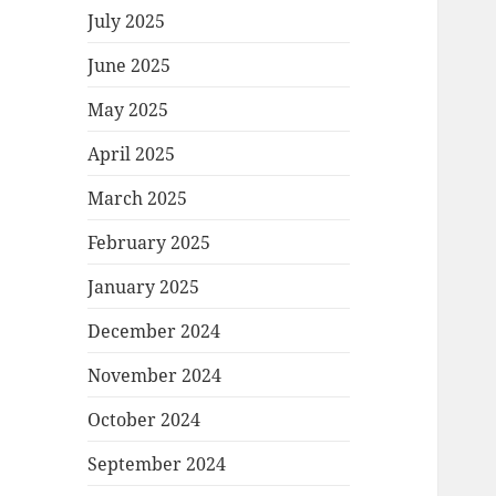
July 2025
June 2025
May 2025
April 2025
March 2025
February 2025
January 2025
December 2024
November 2024
October 2024
September 2024