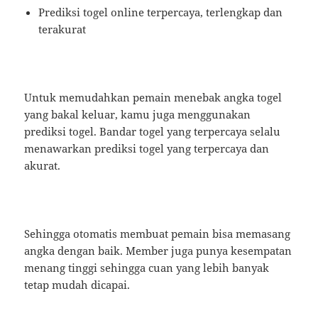
Prediksi togel online terpercaya, terlengkap dan
terakurat
Untuk memudahkan pemain menebak angka togel
yang bakal keluar, kamu juga menggunakan
prediksi togel. Bandar togel yang terpercaya selalu
menawarkan prediksi togel yang terpercaya dan
akurat.
Sehingga otomatis membuat pemain bisa memasang
angka dengan baik. Member juga punya kesempatan
menang tinggi sehingga cuan yang lebih banyak
tetap mudah dicapai.