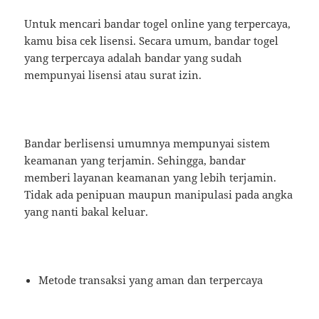
Untuk mencari bandar togel online yang terpercaya,
kamu bisa cek lisensi. Secara umum, bandar togel
yang terpercaya adalah bandar yang sudah
mempunyai lisensi atau surat izin.
Bandar berlisensi umumnya mempunyai sistem
keamanan yang terjamin. Sehingga, bandar
memberi layanan keamanan yang lebih terjamin.
Tidak ada penipuan maupun manipulasi pada angka
yang nanti bakal keluar.
Metode transaksi yang aman dan terpercaya