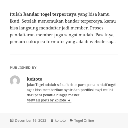
Itulah
bandar togel terpercaya
yang bisa kamu
ikuti. Setelah menemukan bandar terpercaya, kamu
bisa langsung mendaftar jadi member. Proses
pendaftaran member juga sangat mudah. Pasalnya,
pemain cukup isi formulir yang ada di website saja.
PUBLISHED BY
koitoto
JalanTogel adalah sebuah situs para pemain aktif togel
agar bisa memberikan syair dan prediksi togel mulai
dari para pemula hingga master.
View all posts by koitoto
Posted
Author
Categories
December 16, 2022
koitoto
Togel Online
on