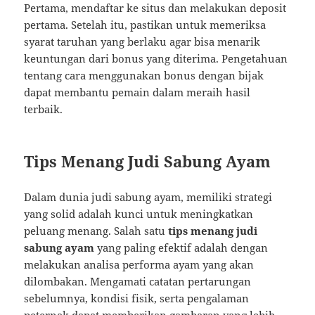
Pertama, mendaftar ke situs dan melakukan deposit
pertama. Setelah itu, pastikan untuk memeriksa
syarat taruhan yang berlaku agar bisa menarik
keuntungan dari bonus yang diterima. Pengetahuan
tentang cara menggunakan bonus dengan bijak
dapat membantu pemain dalam meraih hasil
terbaik.
Tips Menang Judi Sabung Ayam
Dalam dunia judi sabung ayam, memiliki strategi
yang solid adalah kunci untuk meningkatkan
peluang menang. Salah satu
tips menang judi
sabung ayam
yang paling efektif adalah dengan
melakukan analisa performa ayam yang akan
dilombakan. Mengamati catatan pertarungan
sebelumnya, kondisi fisik, serta pengalaman
peternak dapat memberikan gambaran yang lebih