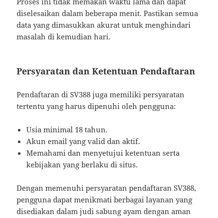
Proses ini tidak memakan waktu lama dan dapat
diselesaikan dalam beberapa menit. Pastikan semua
data yang dimasukkan akurat untuk menghindari
masalah di kemudian hari.
Persyaratan dan Ketentuan Pendaftaran
Pendaftaran di SV388 juga memiliki persyaratan
tertentu yang harus dipenuhi oleh pengguna:
Usia minimal 18 tahun.
Akun email yang valid dan aktif.
Memahami dan menyetujui ketentuan serta
kebijakan yang berlaku di situs.
Dengan memenuhi persyaratan pendaftaran SV388,
pengguna dapat menikmati berbagai layanan yang
disediakan dalam judi sabung ayam dengan aman