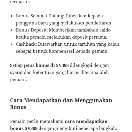
termasuk:
Bonus Selamat Datang: Diberikan kepada
pengguna baru yang melakukan pendaftaran.
Bonus Deposit: Memberikan tambahan saldo
ketika pemain melakukan deposit pertama.
Cashback: Ditawarkan untuk taruhan yang kalah,
sebagai bentuk kompensasi kepada pemain.
Setiap
jenis bonus di SV388
dilengkapi dengan
syarat dan ketentuan yang harus diterima oleh
pemain.
Cara Mendapatkan dan Menggunakan
Bonus
Pemain perlu memahami
cara mendapatkan
bonus SV388
dengan mengikuti beberapa langkah.