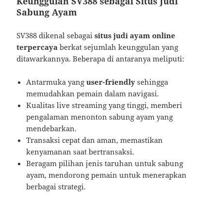
Keunggulan SV388 sebagai Situs Judi
Sabung Ayam
SV388 dikenal sebagai
situs judi ayam online
terpercaya
berkat sejumlah keunggulan yang
ditawarkannya. Beberapa di antaranya meliputi:
Antarmuka yang
user-friendly
sehingga
memudahkan pemain dalam navigasi.
Kualitas live streaming yang tinggi, memberi
pengalaman menonton sabung ayam yang
mendebarkan.
Transaksi cepat dan aman, memastikan
kenyamanan saat bertransaksi.
Beragam pilihan jenis taruhan untuk sabung
ayam, mendorong pemain untuk menerapkan
berbagai strategi.