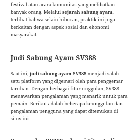
festival atau acara komunitas yang melibatkan
banyak orang. Melalui
sejarah sabung ayam
,
terlihat bahwa selain hiburan, praktik ini juga
berkaitan dengan aspek sosial dan ekonomi
masyarakat.
Judi Sabung Ayam SV388
Saat ini,
judi sabung ayam SV388
menjadi salah
satu platform yang digemari oleh para penggemar
taruhan. Dengan berbagai fitur unggulan, SV388
menawarkan pengalaman yang menarik untuk para
pemain. Berikut adalah beberapa keunggulan dan
pengalaman pengguna yang dapat ditemukan di
situs ini.