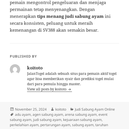
pemain mengontrol pengeluaran dan menjaga
permainan tetap menyenangkan. Dengan
menerapkan
tips menang judi sabung ayam
ini
secara konsisten, peluang untuk meraih
kemenangan di SV388 akan semakin besar.
PUBLISHED BY
koitoto
JalanTogel adalah sebuah situs para pemain aktif togel
agar bisa memberikan syair dan prediksi togel mulai
dari para pemula hingga master.
View all posts by koitoto
Posted
Author
Categories
November 25, 2024
koitoto
Judi Sabung Ayam Online
on
Tags
adu ayam
,
agen sabung ayam
,
arena sabung ayam
,
event
sabung ayam
,
judi sabung ayam
,
kejuaraan sabung ayam
,
perkelahian ayam
,
pertarungan ayam
,
sabung ayam
,
taruhan