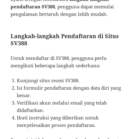
pendaftaran SV388
, pengguna dapat memulai
pengalaman bertaruh dengan lebih mudah.
Langkah-langkah Pendaftaran di Situs
SV388
Untuk mendaftar di SV388, pengguna perlu
mengikuti beberapa langkah sederhana:
Kunjungi situs resmi SV388.
Isi formulir pendaftaran dengan data diri yang
benar.
Verifikasi akun melalui email yang telah
didaftarkan.
Ikuti instruksi yang diberikan untuk
menyelesaikan proses pendaftaran.