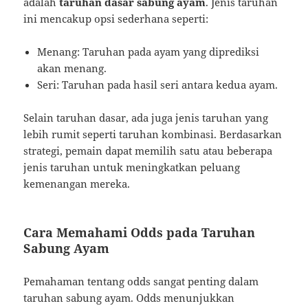
adalah
taruhan dasar sabung ayam
. Jenis taruhan
ini mencakup opsi sederhana seperti:
Menang: Taruhan pada ayam yang diprediksi
akan menang.
Seri: Taruhan pada hasil seri antara kedua ayam.
Selain taruhan dasar, ada juga jenis taruhan yang
lebih rumit seperti taruhan kombinasi. Berdasarkan
strategi, pemain dapat memilih satu atau beberapa
jenis taruhan untuk meningkatkan peluang
kemenangan mereka.
Cara Memahami Odds pada Taruhan
Sabung Ayam
Pemahaman tentang odds sangat penting dalam
taruhan sabung ayam. Odds menunjukkan