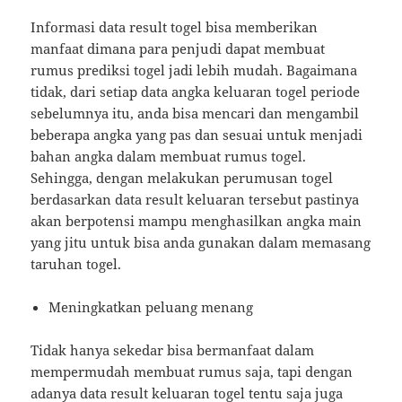
Informasi data result togel bisa memberikan
manfaat dimana para penjudi dapat membuat
rumus prediksi togel jadi lebih mudah. Bagaimana
tidak, dari setiap data angka keluaran togel periode
sebelumnya itu, anda bisa mencari dan mengambil
beberapa angka yang pas dan sesuai untuk menjadi
bahan angka dalam membuat rumus togel.
Sehingga, dengan melakukan perumusan togel
berdasarkan data result keluaran tersebut pastinya
akan berpotensi mampu menghasilkan angka main
yang jitu untuk bisa anda gunakan dalam memasang
taruhan togel.
Meningkatkan peluang menang
Tidak hanya sekedar bisa bermanfaat dalam
mempermudah membuat rumus saja, tapi dengan
adanya data result keluaran togel tentu saja juga