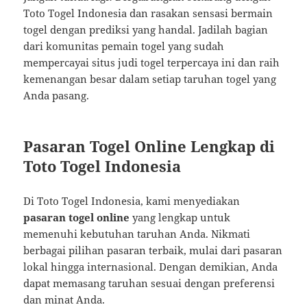
Toto Togel Indonesia dan rasakan sensasi bermain
togel dengan prediksi yang handal. Jadilah bagian
dari komunitas pemain togel yang sudah
mempercayai situs judi togel terpercaya ini dan raih
kemenangan besar dalam setiap taruhan togel yang
Anda pasang.
Pasaran Togel Online Lengkap di
Toto Togel Indonesia
Di Toto Togel Indonesia, kami menyediakan
pasaran togel online
yang lengkap untuk
memenuhi kebutuhan taruhan Anda. Nikmati
berbagai pilihan pasaran terbaik, mulai dari pasaran
lokal hingga internasional. Dengan demikian, Anda
dapat memasang taruhan sesuai dengan preferensi
dan minat Anda.