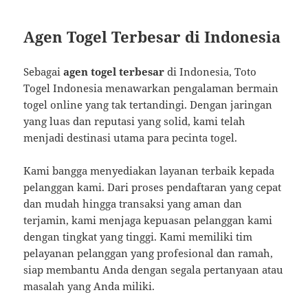
Agen Togel Terbesar di Indonesia
Sebagai
agen togel terbesar
di Indonesia, Toto
Togel Indonesia menawarkan pengalaman bermain
togel online yang tak tertandingi. Dengan jaringan
yang luas dan reputasi yang solid, kami telah
menjadi destinasi utama para pecinta togel.
Kami bangga menyediakan layanan terbaik kepada
pelanggan kami. Dari proses pendaftaran yang cepat
dan mudah hingga transaksi yang aman dan
terjamin, kami menjaga kepuasan pelanggan kami
dengan tingkat yang tinggi. Kami memiliki tim
pelayanan pelanggan yang profesional dan ramah,
siap membantu Anda dengan segala pertanyaan atau
masalah yang Anda miliki.