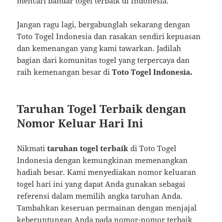
mencari bandar togel terbaik di Indonesia.
Jangan ragu lagi, bergabunglah sekarang dengan
Toto Togel Indonesia dan rasakan sendiri kepuasan
dan kemenangan yang kami tawarkan. Jadilah
bagian dari komunitas togel yang terpercaya dan
raih kemenangan besar di
Toto Togel Indonesia.
Taruhan Togel Terbaik dengan
Nomor Keluar Hari Ini
Nikmati
taruhan togel terbaik
di Toto Togel
Indonesia dengan kemungkinan memenangkan
hadiah besar. Kami menyediakan nomor keluaran
togel hari ini yang dapat Anda gunakan sebagai
referensi dalam memilih angka taruhan Anda.
Tambahkan keseruan permainan dengan menjajal
keberuntungan Anda pada nomor-nomor terbaik