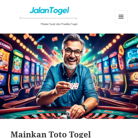
MENU
AND
JalanTogel
WIDGETS
Mainkan Toto Togel