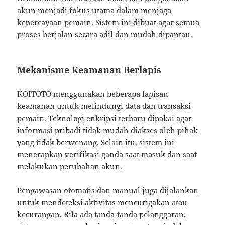
akun menjadi fokus utama dalam menjaga
kepercayaan pemain. Sistem ini dibuat agar semua
proses berjalan secara adil dan mudah dipantau.
Mekanisme Keamanan Berlapis
KOITOTO menggunakan beberapa lapisan
keamanan untuk melindungi data dan transaksi
pemain. Teknologi enkripsi terbaru dipakai agar
informasi pribadi tidak mudah diakses oleh pihak
yang tidak berwenang. Selain itu, sistem ini
menerapkan verifikasi ganda saat masuk dan saat
melakukan perubahan akun.
Pengawasan otomatis dan manual juga dijalankan
untuk mendeteksi aktivitas mencurigakan atau
kecurangan. Bila ada tanda-tanda pelanggaran,