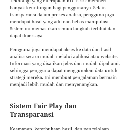
Teknologi yang diterapkan KOITOTO memberi
banyak keuntungan bagi penggunanya. Selain
transparansi dalam proses analisa, pengguna juga
mendapat hasil yang adil dan bebas manipulasi.
Sistem ini memastikan semua langkah terlihat dan
dapat dipercaya.
Pengguna juga mendapat akses ke data dan hasil
analisa secara mudah melalui aplikasi atau website.
Informasi yang disajikan jelas dan mudah dipahami,
sehingga pengguna dapat menggunakan data untuk
strategi mereka. Ini membuat pengalaman bermain
menjadi lebih mudah dan menyenangkan.
Sistem Fair Play dan
Transparansi
Keamanan, keterbukaan hasil, dan pengelolaan