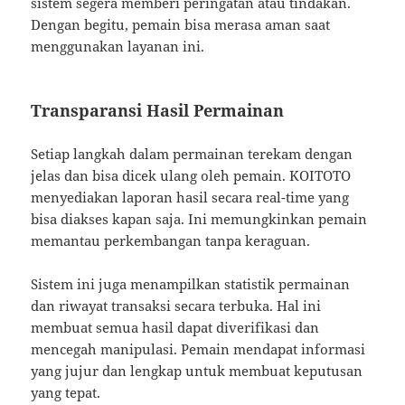
sistem segera memberi peringatan atau tindakan.
Dengan begitu, pemain bisa merasa aman saat
menggunakan layanan ini.
Transparansi Hasil Permainan
Setiap langkah dalam permainan terekam dengan
jelas dan bisa dicek ulang oleh pemain. KOITOTO
menyediakan laporan hasil secara real-time yang
bisa diakses kapan saja. Ini memungkinkan pemain
memantau perkembangan tanpa keraguan.
Sistem ini juga menampilkan statistik permainan
dan riwayat transaksi secara terbuka. Hal ini
membuat semua hasil dapat diverifikasi dan
mencegah manipulasi. Pemain mendapat informasi
yang jujur dan lengkap untuk membuat keputusan
yang tepat.