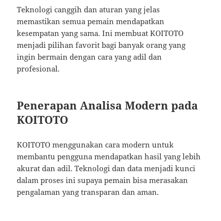
Teknologi canggih dan aturan yang jelas
memastikan semua pemain mendapatkan
kesempatan yang sama. Ini membuat KOITOTO
menjadi pilihan favorit bagi banyak orang yang
ingin bermain dengan cara yang adil dan
profesional.
Penerapan Analisa Modern pada
KOITOTO
KOITOTO menggunakan cara modern untuk
membantu pengguna mendapatkan hasil yang lebih
akurat dan adil. Teknologi dan data menjadi kunci
dalam proses ini supaya pemain bisa merasakan
pengalaman yang transparan dan aman.