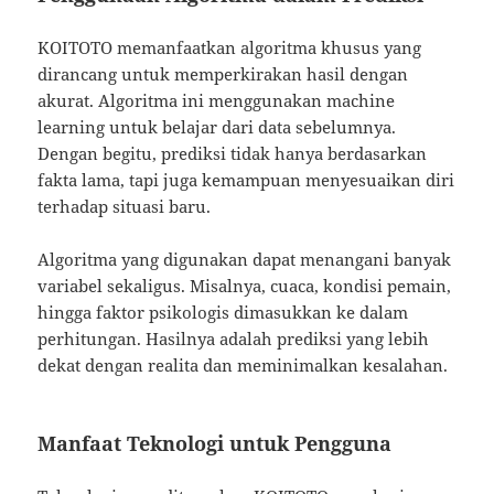
KOITOTO memanfaatkan algoritma khusus yang
dirancang untuk memperkirakan hasil dengan
akurat. Algoritma ini menggunakan machine
learning untuk belajar dari data sebelumnya.
Dengan begitu, prediksi tidak hanya berdasarkan
fakta lama, tapi juga kemampuan menyesuaikan diri
terhadap situasi baru.
Algoritma yang digunakan dapat menangani banyak
variabel sekaligus. Misalnya, cuaca, kondisi pemain,
hingga faktor psikologis dimasukkan ke dalam
perhitungan. Hasilnya adalah prediksi yang lebih
dekat dengan realita dan meminimalkan kesalahan.
Manfaat Teknologi untuk Pengguna