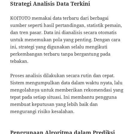
Strategi Analisis Data Terkini
KOITOTO memakai data terbaru dari berbagai
sumber seperti hasil pertandingan, statistik pemain,
dan tren pasar. Data ini dianalisis secara otomatis
untuk menemukan pola yang penting. Dengan cara
ini, strategi yang digunakan selalu mengikuti
perkembangan terbaru tanpa bergantung pada
tebakan.
Proses analisis dilakukan secara rutin dan cepat.
Sistem mengumpulkan data dalam waktu nyata, lalu
mengolahnya untuk memberikan rekomendasi yang
tepat pada setiap situasi. Ini membantu pengguna
membuat keputusan yang lebih baik dan
mengurangi risiko kesalahan.
Penggunaan Algoritma dalam Prediksi