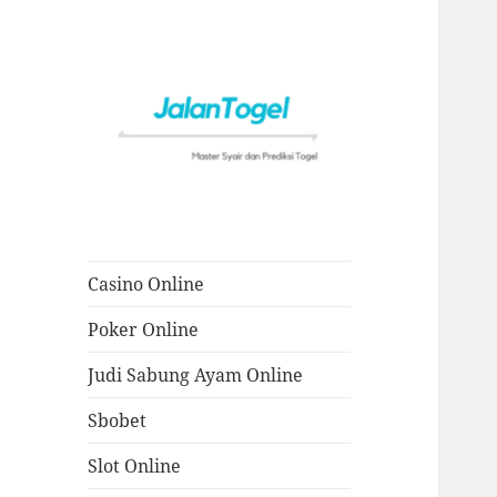
Master Syair dan Prediksi
JalanTogel
Togel
Casino Online
Poker Online
Judi Sabung Ayam Online
Sbobet
Slot Online