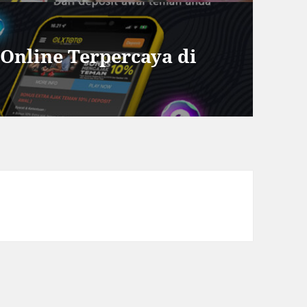
 Online Terpercaya di