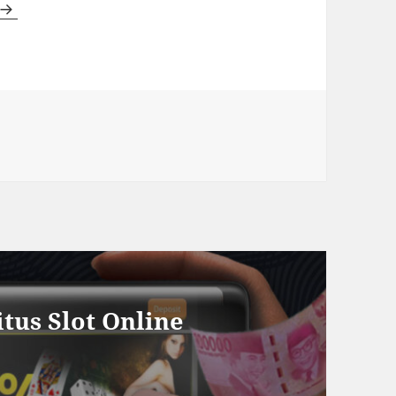
tus Slot Online