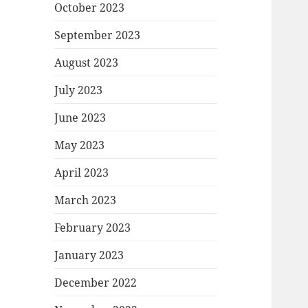
October 2023
September 2023
August 2023
July 2023
June 2023
May 2023
April 2023
March 2023
February 2023
January 2023
December 2022