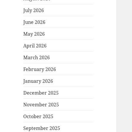
July 2026
June 2026
May 2026
April 2026
March 2026
February 2026
January 2026
December 2025
November 2025
October 2025
September 2025