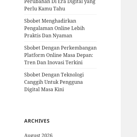
Perubahan Di Era Digital yang
Perlu Kamu Tahu
Sbobet Menghadirkan
Pengalaman Online Lebih
Praktis Dan Nyaman
Sbobet Dengan Perkembangan
Platform Online Masa Depan:
Tren Dan Inovasi Terkini
Sbobet Dengan Teknologi
Canggih Untuk Pengguna
Digital Masa Kini
ARCHIVES
August 2026