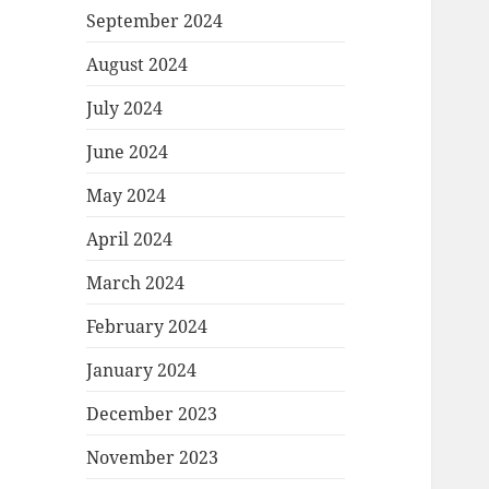
September 2024
August 2024
July 2024
June 2024
May 2024
April 2024
March 2024
February 2024
January 2024
December 2023
November 2023