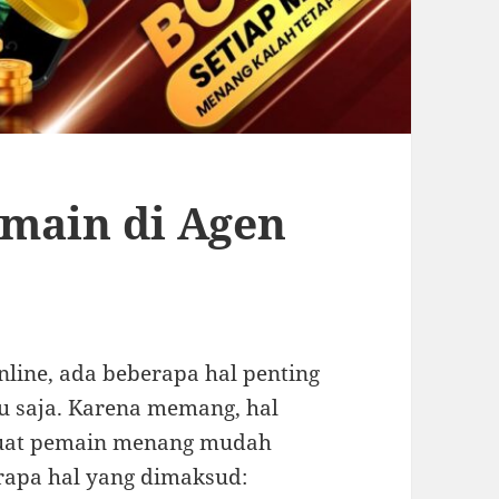
rmain di Agen
online, ada beberapa hal penting
u saja. Karena memang, hal
uat pemain menang mudah
rapa hal yang dimaksud: