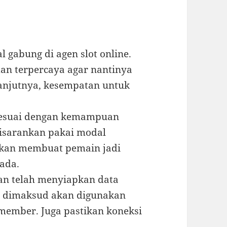
l gabung di agen slot online.
dan terpercaya agar nantinya
lanjutnya, kesempatan untuk
sesuai dengan kemampuan
disarankan pakai modal
 akan membuat pemain jadi
ada.
an telah menyiapkan data
ng dimaksud akan digunakan
member. Juga pastikan koneksi