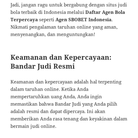
Jadi, jangan ragu untuk bergabung dengan situs judi
bola terbaik di Indonesia melalui
Daftar Agen Bola
Terpercaya
seperti
Agen SBOBET Indonesia
.
Nikmati pengalaman taruhan online yang aman,
menyenangkan, dan menguntungkan!
Keamanan dan Kepercayaan:
Bandar Judi Resmi
Keamanan dan kepercayaan adalah hal terpenting
dalam taruhan online. Ketika Anda
mempertaruhkan uang Anda, Anda ingin
memastikan bahwa Bandar Judi yang Anda pilih
adalah resmi dan dapat dipercaya. Ini akan
memberikan Anda rasa tenang dan keyakinan dalam
bermain judi online.