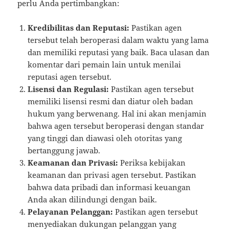
perlu Anda pertimbangkan:
Kredibilitas dan Reputasi:
Pastikan agen
tersebut telah beroperasi dalam waktu yang lama
dan memiliki reputasi yang baik. Baca ulasan dan
komentar dari pemain lain untuk menilai
reputasi agen tersebut.
Lisensi dan Regulasi:
Pastikan agen tersebut
memiliki lisensi resmi dan diatur oleh badan
hukum yang berwenang. Hal ini akan menjamin
bahwa agen tersebut beroperasi dengan standar
yang tinggi dan diawasi oleh otoritas yang
bertanggung jawab.
Keamanan dan Privasi:
Periksa kebijakan
keamanan dan privasi agen tersebut. Pastikan
bahwa data pribadi dan informasi keuangan
Anda akan dilindungi dengan baik.
Pelayanan Pelanggan:
Pastikan agen tersebut
menyediakan dukungan pelanggan yang