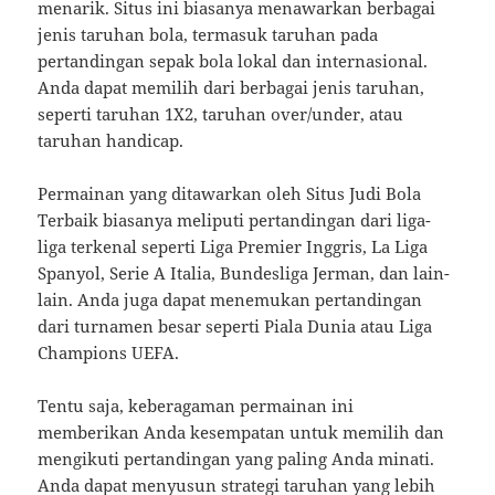
menarik. Situs ini biasanya menawarkan berbagai
jenis taruhan bola, termasuk taruhan pada
pertandingan sepak bola lokal dan internasional.
Anda dapat memilih dari berbagai jenis taruhan,
seperti taruhan 1X2, taruhan over/under, atau
taruhan handicap.
Permainan yang ditawarkan oleh Situs Judi Bola
Terbaik biasanya meliputi pertandingan dari liga-
liga terkenal seperti Liga Premier Inggris, La Liga
Spanyol, Serie A Italia, Bundesliga Jerman, dan lain-
lain. Anda juga dapat menemukan pertandingan
dari turnamen besar seperti Piala Dunia atau Liga
Champions UEFA.
Tentu saja, keberagaman permainan ini
memberikan Anda kesempatan untuk memilih dan
mengikuti pertandingan yang paling Anda minati.
Anda dapat menyusun strategi taruhan yang lebih