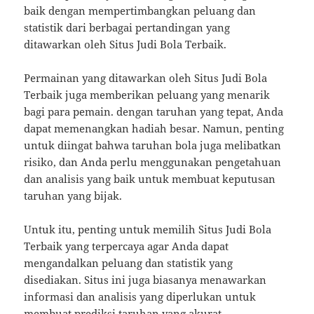
baik dengan mempertimbangkan peluang dan
statistik dari berbagai pertandingan yang
ditawarkan oleh Situs Judi Bola Terbaik.
Permainan yang ditawarkan oleh Situs Judi Bola
Terbaik juga memberikan peluang yang menarik
bagi para pemain. dengan taruhan yang tepat, Anda
dapat memenangkan hadiah besar. Namun, penting
untuk diingat bahwa taruhan bola juga melibatkan
risiko, dan Anda perlu menggunakan pengetahuan
dan analisis yang baik untuk membuat keputusan
taruhan yang bijak.
Untuk itu, penting untuk memilih Situs Judi Bola
Terbaik yang terpercaya agar Anda dapat
mengandalkan peluang dan statistik yang
disediakan. Situs ini juga biasanya menawarkan
informasi dan analisis yang diperlukan untuk
membuat prediksi taruhan yang akurat.