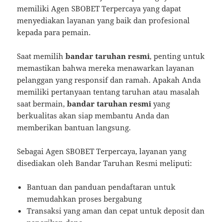
memiliki Agen SBOBET Terpercaya yang dapat
menyediakan layanan yang baik dan profesional
kepada para pemain.
Saat memilih
bandar taruhan resmi
, penting untuk
memastikan bahwa mereka menawarkan layanan
pelanggan yang responsif dan ramah. Apakah Anda
memiliki pertanyaan tentang taruhan atau masalah
saat bermain,
bandar taruhan resmi
yang
berkualitas akan siap membantu Anda dan
memberikan bantuan langsung.
Sebagai Agen SBOBET Terpercaya, layanan yang
disediakan oleh Bandar Taruhan Resmi meliputi:
Bantuan dan panduan pendaftaran untuk
memudahkan proses bergabung
Transaksi yang aman dan cepat untuk deposit dan