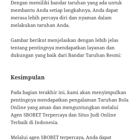
Dengan memiliki bandar taruhan yang ada untuk
membantu Anda setiap langkahnya, Anda dapat
merasa lebih percaya diri dan nyaman dalam
melakukan taruhan Anda.
Gambar berikut menjelaskan dengan lebih jelas
tentang pentingnya mendapatkan layanan dan
dukungan yang baik dari Bandar Taruhan Resmi:
Kesimpulan
Pada bagian terakhir ini, kami akan menyimpulkan
pentingnya mendapatkan pengalaman Taruhan Bola
Online yang aman dan menguntungkan melalui
Agen SBOBET Terpercaya dan Situs Judi Online
Terbaik di Indonesia.
Melalui agen SBOBET terpercaya, Anda dapat