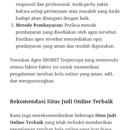
responsif dan profesional. Anda perlu yakin
bahwa setiap pertanyaan atau masalah yang Anda
hadapi akan ditangani dengan baik.
Metode Pembayaran:
Periksa metode
pembayaran yang disediakan oleh agen tersebut.
Pastikan agen tersebut menyediakan opsi
pembayaran yang aman dan mudah digunakan.
Temukan Agen SBOBET Terpercaya yang memenuhi
semua faktor-faktor ini untuk memastikan
pengalaman taruhan bola online yang aman, adil,
dan menguntungkan.
Rekomendasi Situs Judi Online Terbaik
Kami juga merekomendasikan beberapa
Situs Judi
Online Terbaik
yang telah terbukti memberikan
pengalaman taruhan bola online yang luar biasa: