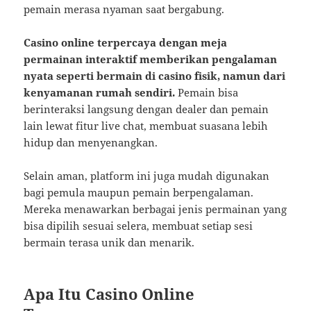
pemain merasa nyaman saat bergabung.
Casino online terpercaya dengan meja
permainan interaktif memberikan pengalaman
nyata seperti bermain di casino fisik, namun dari
kenyamanan rumah sendiri.
Pemain bisa
berinteraksi langsung dengan dealer dan pemain
lain lewat fitur live chat, membuat suasana lebih
hidup dan menyenangkan.
Selain aman, platform ini juga mudah digunakan
bagi pemula maupun pemain berpengalaman.
Mereka menawarkan berbagai jenis permainan yang
bisa dipilih sesuai selera, membuat setiap sesi
bermain terasa unik dan menarik.
Apa Itu Casino Online