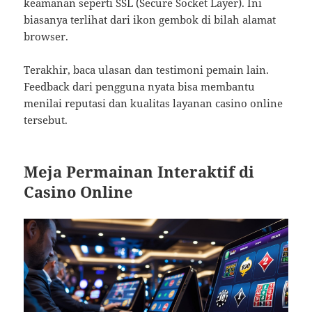
keamanan seperti SSL (Secure Socket Layer). Ini
biasanya terlihat dari ikon gembok di bilah alamat
browser.
Terakhir, baca ulasan dan testimoni pemain lain.
Feedback dari pengguna nyata bisa membantu
menilai reputasi dan kualitas layanan casino online
tersebut.
Meja Permainan Interaktif di
Casino Online