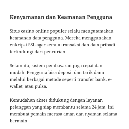
Kenyamanan dan Keamanan Pengguna
Situs casino online populer selalu mengutamakan
keamanan data pengguna. Mereka menggunakan
enkripsi SSL agar semua transaksi dan data pribadi
terlindungi dari pencurian.
Selain itu, sistem pembayaran juga cepat dan
mudah. Pengguna bisa deposit dan tarik dana
melalui berbagai metode seperti transfer bank, e-
wallet, atau pulsa.
Kemudahan akses didukung dengan layanan
pelanggan yang siap membantu selama 24 jam. Ini
membuat pemain merasa aman dan nyaman selama
bermain.