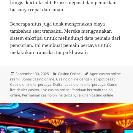
hingga kartu kredit. Proses deposit dan penarikan
biasanya cepat dan aman.
Beberapa situs juga tidak mengenakan biaya
tambahan saat transaksi. Mereka menggunakan
sistem enkripsi untuk melindungi data pemain dari
pencurian. Ini membuat pemain percaya untuk
melakukan transaksi tanpa khawatir.
Posted
Categories
Tags
September 30, 2025
Casino Online
Agen casino online
on
resmi
,
Bonus casino online
,
Casino online dengan jackpot besar
,
Casino online terpercaya
,
Daftar casino online terpercaya
,
Game
live dealer casino
,
Live casino online
,
Panduan bermain casino
online
,
Permainan casino online terbaik
,
Taruhan casino online