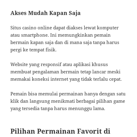
Akses Mudah Kapan Saja
Situs casino online dapat diakses lewat komputer
atau smartphone. Ini memungkinkan pemain
bermain kapan saja dan di mana saja tanpa harus
pergi ke tempat fisik.
Website yang responsif atau aplikasi khusus
membuat pengalaman bermain tetap lancar meski
memakai koneksi internet yang tidak terlalu cepat.
Pemain bisa memulai permainan hanya dengan satu
klik dan langsung menikmati berbagai pilihan game
yang tersedia tanpa harus menunggu lama.
Pilihan Permainan Favorit di