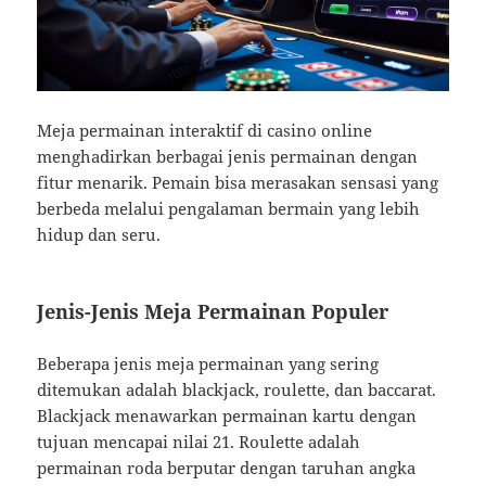
Meja permainan interaktif di casino online
menghadirkan berbagai jenis permainan dengan
fitur menarik. Pemain bisa merasakan sensasi yang
berbeda melalui pengalaman bermain yang lebih
hidup dan seru.
Jenis-Jenis Meja Permainan Populer
Beberapa jenis meja permainan yang sering
ditemukan adalah blackjack, roulette, dan baccarat.
Blackjack menawarkan permainan kartu dengan
tujuan mencapai nilai 21. Roulette adalah
permainan roda berputar dengan taruhan angka