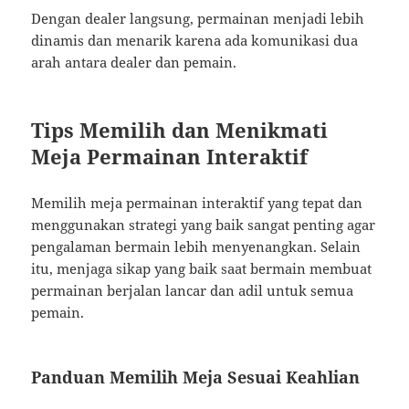
Dengan dealer langsung, permainan menjadi lebih
dinamis dan menarik karena ada komunikasi dua
arah antara dealer dan pemain.
Tips Memilih dan Menikmati
Meja Permainan Interaktif
Memilih meja permainan interaktif yang tepat dan
menggunakan strategi yang baik sangat penting agar
pengalaman bermain lebih menyenangkan. Selain
itu, menjaga sikap yang baik saat bermain membuat
permainan berjalan lancar dan adil untuk semua
pemain.
Panduan Memilih Meja Sesuai Keahlian