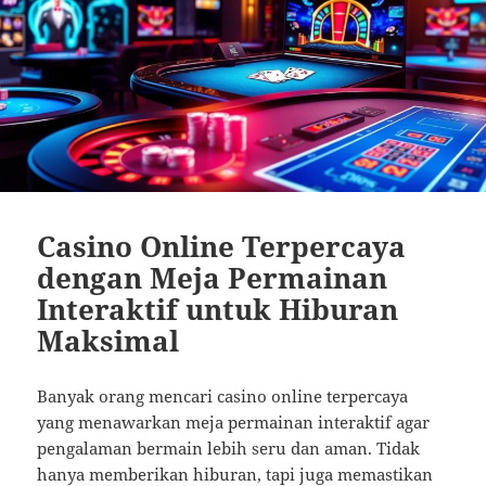
Casino Online Terpercaya
dengan Meja Permainan
Interaktif untuk Hiburan
Maksimal
Banyak orang mencari casino online terpercaya
yang menawarkan meja permainan interaktif agar
pengalaman bermain lebih seru dan aman. Tidak
hanya memberikan hiburan, tapi juga memastikan