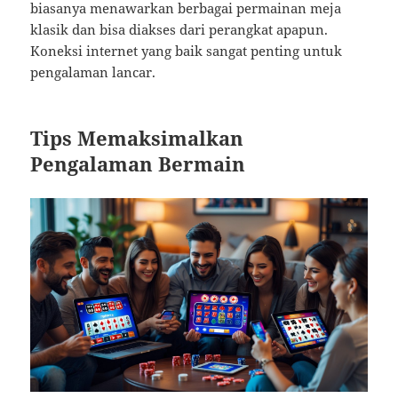
biasanya menawarkan berbagai permainan meja
klasik dan bisa diakses dari perangkat apapun.
Koneksi internet yang baik sangat penting untuk
pengalaman lancar.
Tips Memaksimalkan
Pengalaman Bermain