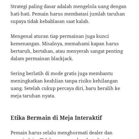
Strategi paling dasar adalah mengelola uang dengan
hati-hati. Pemain harus membatasi jumlah taruhan
supaya tidak kebablasan saat kalah.
Mengenal aturan tiap permainan juga kunci
kemenangan. Misalnya, memahami kapan harus
bertaruh, bertahan, atau menyerah sangat penting
dalam permainan blackjack.
Sering berlatih di mode gratis juga membantu
meningkatkan keahlian tanpa risiko kehilangan
uang. Setelah cukup percaya diri, baru beralih ke
meja taruhan nyata.
Etika Bermain di Meja Interaktif
Pemain harus selalu menghormati dealer dan