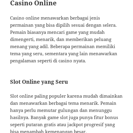
Casino Online
Casino online menawarkan berbagai jenis
permainan yang bisa dipilih sesuai dengan selera.
Pemain biasanya mencari game yang mudah
dimengerti, menarik, dan memberikan peluang
menang yang adil. Beberapa permainan memiliki
tema yang seru, sementara yang lain menawarkan
pengalaman seperti di casino nyata.
Slot Online yang Seru
Slot online paling populer karena mudah dimainkan
dan menawarkan berbagai tema menarik. Pemain
hanya perlu memutar gulungan dan menunggu
hasilnya. Banyak game slot juga punya fitur bonus
seperti putaran gratis atau jackpot progresif yang
bisa menambah kemenangan besar.