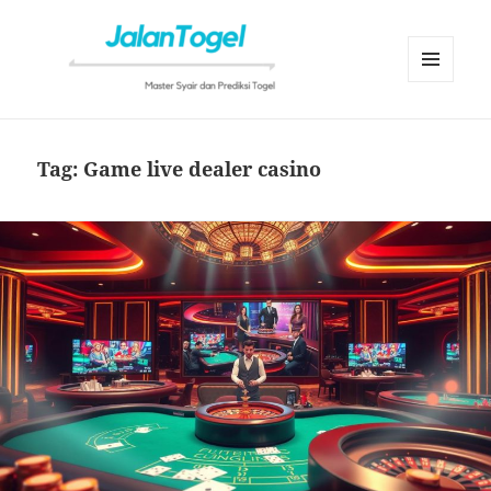
MENU
AND
JalanTogel
WIDGETS
Tag:
Game live dealer casino