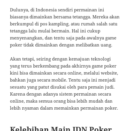
Dulunya, di Indonesia sendiri permainan ini
biasanya dimainkan bersama tetangga. Mereka akan
berkumpul di pos kampling, atau rumah salah satu
tetangga lalu mulai bermain. Hal ini cukup
menyenangkan, dan tentu saja pada awalnya game
poker tidak dimainkan dengan melibatkan uang.
Akan tetapi, seiring dengan kemajuan teknologi
yang terus berkembang pada akhirnya game poker
kini bisa dimainkan secara online, melalui website,
bahkan juga secara mobile. Tentu saja ini menjadi
sesuatu yang patut disukai oleh para pemain judi.
Karena dengan adanya sistem permainan secara
online, maka semua orang bisa lebih mudah dan
lebih nyaman dalam memainkan permainan poker.
Kelebihan Main IDN Poker