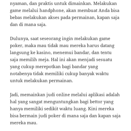
nyaman, dan praktis untuk dimainkan. Melakukan
game melalui handphone, akan membuat Anda bisa
bebas melakukan akses pada permainan, kapan saja
dan di mana saja.
Dulunya, saat seseorang ingin melakukan game
poker, maka mau tidak mau mereka harus datang
langsung ke kasino, menemui bandar, dan tentu
saja memilih meja. Hal ini akan menjadi sesuatu
yang cukup merepotkan bagi bandar yang
notabenya tidak memiliki cukup banyak waktu
untuk melakukan permainan.
Jadi, memainkan judi online melalui aplikasi adalah
hal yang sangat menguntungkan bagi bettor yang
hanya memiliki sedikit waktu luang. Kini mereka
bisa bermain judi poker di mana saja dan kapan saja
mereka mau.