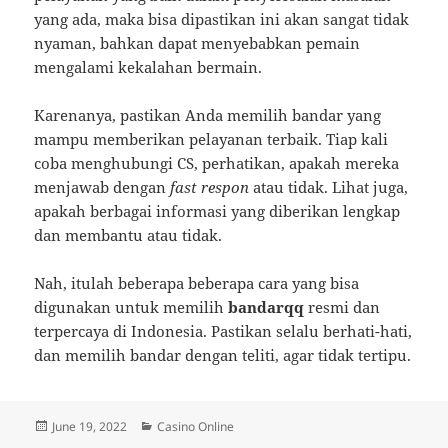
yang ada, maka bisa dipastikan ini akan sangat tidak
nyaman, bahkan dapat menyebabkan pemain
mengalami kekalahan bermain.
Karenanya, pastikan Anda memilih bandar yang
mampu memberikan pelayanan terbaik. Tiap kali
coba menghubungi CS, perhatikan, apakah mereka
menjawab dengan
fast respon
atau tidak. Lihat juga,
apakah berbagai informasi yang diberikan lengkap
dan membantu atau tidak.
Nah, itulah beberapa beberapa cara yang bisa
digunakan untuk memilih
bandarqq
resmi dan
terpercaya di Indonesia. Pastikan selalu berhati-hati,
dan memilih bandar dengan teliti, agar tidak tertipu.
Posted
Categories
June 19, 2022
Casino Online
on