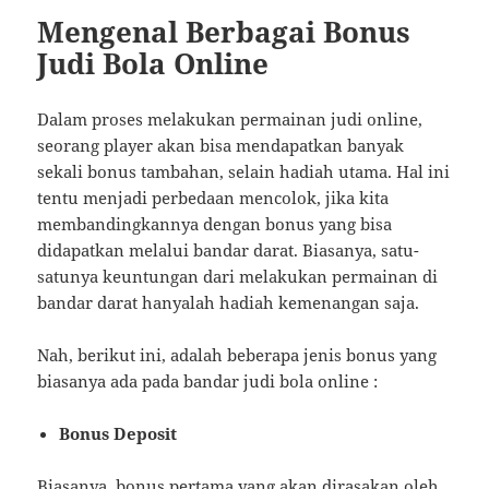
Mengenal Berbagai Bonus
Judi Bola Online
Dalam proses melakukan permainan judi online,
seorang player akan bisa mendapatkan banyak
sekali bonus tambahan, selain hadiah utama. Hal ini
tentu menjadi perbedaan mencolok, jika kita
membandingkannya dengan bonus yang bisa
didapatkan melalui bandar darat. Biasanya, satu-
satunya keuntungan dari melakukan permainan di
bandar darat hanyalah hadiah kemenangan saja.
Nah, berikut ini, adalah beberapa jenis bonus yang
biasanya ada pada bandar judi bola online :
Bonus Deposit
Biasanya, bonus pertama yang akan dirasakan oleh