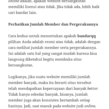
online
adalah, apakah website bersangkutan
memiliki lisensi atau tidak. Jika tidak ada, lebih baik
cari bandar lain.
Perhatikan Jumlah Member dan Pergerakannya
Cara kedua untuk menentukan apakah
bandarqq
pilihan Anda adalah resmi atau tidak, adalah dengan
cara melihat jumlah member serta pergerakannya.
Ini adalah satu hal yang sangat mudah karena bisa
langsung diketahui begitu membuka situs
bersangkutan.
Logikanya, jika suatu website memiliki jumlah
member banyak, maka itu berarti situs tersebut
telah mendapatkan kepercayaan dari banyak
bettor
.
Tidak hanya sekedar banyak, bisanya, jumlah
member juga akan konsisten bertambah setiap
harinya. Jadi, saat masuk pada website judi
online
,